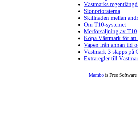
Västmarks regentlängd
Sionprioraterna
Skillnaden mellan andr
Om T10-systemet
Merförsäljning av T10
Köpa Västmark för att
Vapen från annan tid o
Västmark 3 släpps på
Extraregler till Västma
Mambo
is Free Software