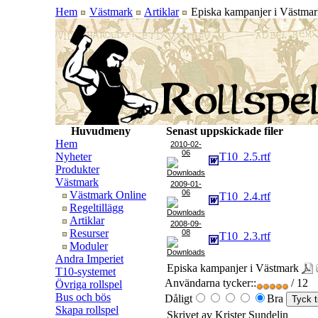
Hem
Västmark
Artiklar
Episka kampanjer i Västmar
Huvudmeny
Senast uppskickade filer
Hem
2010-02-
06
Nyheter
T10_2.5.rtf
Produkter
Västmark
2009-01-
06
Västmark Online
T10_2.4.rtf
Regeltillägg
Artiklar
2008-09-
Resurser
08
T10_2.3.rtf
Moduler
Andra Imperiet
Episka kampanjer i Västmark
T10-systemet
Användarna tycker::
/ 12
Övriga rollspel
Bus och bös
Dåligt
Bra
Skapa rollspel
Skrivet av Krister Sundelin