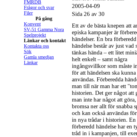
FMRDB
2005-04-09
Frågor och svar
Filer
Sida 26 av 30
På gång
Konvent
Ett av de bästa knepen att 
SV-51 Gamma Nora
episka kampanjer är förber
Spelprojekt
händelser. En bra förberedd
Länkar och kontakt
händelse består av just vad
Kontakta oss
Sök
tänkas hända – ett litet mini
Gamla smedjan
helt enkelt – samt några
Länkar
ingångsvillkor som måste in
för att händelsen ska kunna
användas. Förberedda hände
man till när man har ett "t
historien. Det ger något att 
man inte har något att göra,
bromsa ner allt för snabba s
och kan också användas för 
in nya trådar i historien. En
förberedd händelse har en t
tråd in i kampanjen, till ex