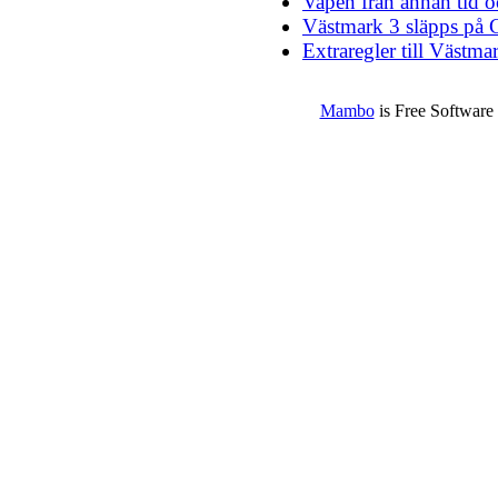
Vapen från annan tid o
Västmark 3 släpps på
Extraregler till Västma
Mambo
is Free Software