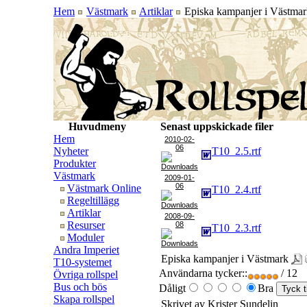
Hem
Västmark
Artiklar
Episka kampanjer i Västmar
Huvudmeny
Senast uppskickade filer
Hem
2010-02-
06
Nyheter
T10_2.5.rtf
Produkter
Västmark
2009-01-
06
Västmark Online
T10_2.4.rtf
Regeltillägg
Artiklar
2008-09-
Resurser
08
T10_2.3.rtf
Moduler
Andra Imperiet
Episka kampanjer i Västmark
T10-systemet
Användarna tycker::
/ 12
Övriga rollspel
Bus och bös
Dåligt
Bra
Skapa rollspel
Skrivet av Krister Sundelin