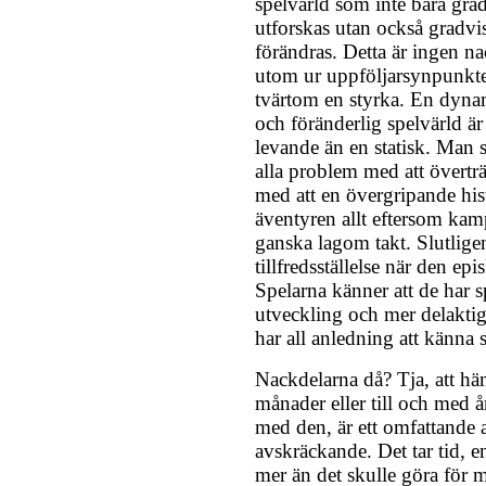
spelvärld som inte bara gra
utforskas utan också gradvi
förändras. Detta är ingen na
utom ur uppföljarsynpunkte
tvärtom en styrka. En dyna
och föränderlig spelvärld ä
levande än en statisk. Man s
alla problem med att överträ
med att en övergripande hist
äventyren allt eftersom kam
ganska lagom takt. Slutlige
tillfredsställelse när den ep
Spelarna känner att de har s
utveckling och mer delakti
har all anledning att känna s
Nackdelarna då? Tja, att hä
månader eller till och med å
med den, är ett omfattande ar
avskräckande. Det tar tid, en
mer än det skulle göra för