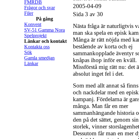
FMRDB
2005-04-09
Frågor och svar
Filer
Sida 3 av 30
På gång
Konvent
Nästa fråga är naturligtvis v
SV-51 Gamma Nora
man ska spela en episk kam
Spelprojekt
Många är rätt nöjda med k
Länkar och kontakt
bestående av korta och ej
Kontakta oss
Sök
sammankopplade äventyr 
Gamla smedjan
knåpas ihop inför en kväll.
Länkar
Missförstå mig rätt nu: det ä
absolut inget fel i det.
Som med allt annat så finns 
och nackdelar med en episk
kampanj. Fördelarna är gan
många. Man får en mer
sammanhängande historia o
den på det sättet, genom sin
storlek, vinner storslagenhet
Dessutom får man en mer 