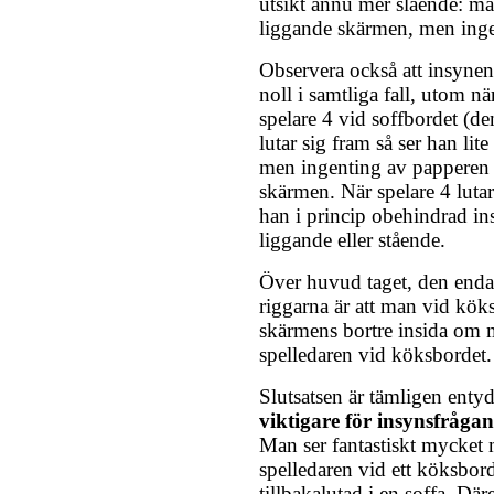
utsikt ännu mer slående: m
liggande skärmen, men inge
Observera också att insynen 
noll i samtliga fall, utom nä
spelare 4 vid soffbordet (de
lutar sig fram så ser han li
men ingenting av papperen 
skärmen. När spelare 4 luta
han i princip obehindrad i
liggande eller stående.
Över huvud taget, den enda
riggarna är att man vid kök
skärmens bortre insida om m
spelledaren vid köksbordet.
Slutsatsen är tämligen enty
viktigare för insynsfråga
Man ser fantastiskt mycket 
spelledaren vid ett köksbord
tillbakalutad i en soffa. Dä