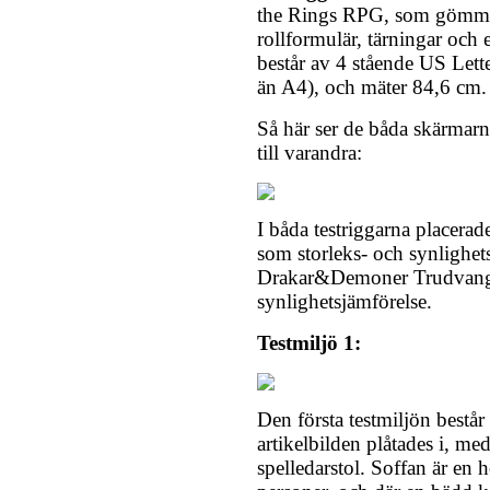
the Rings RPG, som gömmer
rollformulär, tärningar och
består av 4 stående US Lett
än A4), och mäter 84,6 cm.
Så här ser de båda skärmarna
till varandra:
I båda testriggarna placer
som storleks- och synlighet
Drakar&Demoner Trudvang
synlighetsjämförelse.
Testmiljö 1:
Den första testmiljön bestå
artikelbilden plåtades i, me
spelledarstol. Soffan är en 