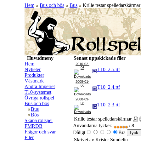
Hem
Bus och bös
Bus
Krille testar spelledarskärmar
Huvudmeny
Senast uppskickade filer
Hem
2010-02-
06
Nyheter
T10_2.5.rtf
Produkter
Västmark
2009-01-
06
Andra Imperiet
T10_2.4.rtf
T10-systemet
Övriga rollspel
2008-09-
Bus och bös
08
T10_2.3.rtf
Bus
Bös
Krille testar spelledarskärmar
Skapa rollspel
Användarna tycker::
/ 8
FMRDB
Frågor och svar
Dåligt
Bra
Filer
Skrivet av Krister Sundelin