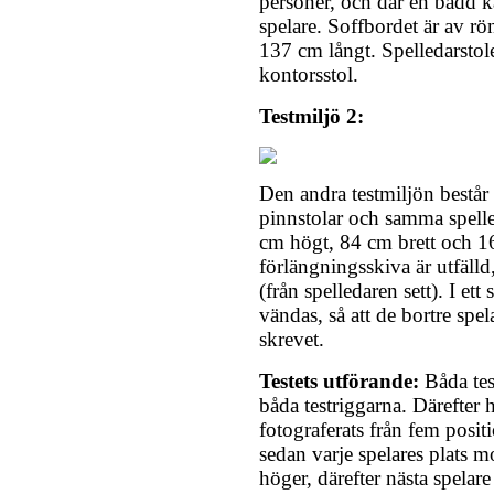
personer, och där en bädd k
spelare. Soffbordet är av r
137 cm långt. Spelledarsto
kontorsstol.
Testmiljö 2:
Den andra testmiljön består
pinnstolar och samma spell
cm högt, 84 cm brett och 1
förlängningsskiva är utfälld
(från spelledaren sett). I ett
vändas, så att de bortre spel
skrevet.
Testets utförande:
Båda tes
båda testriggarna. Därefter 
fotograferats från fem posit
sedan varje spelares plats mo
höger, därefter nästa spelare 