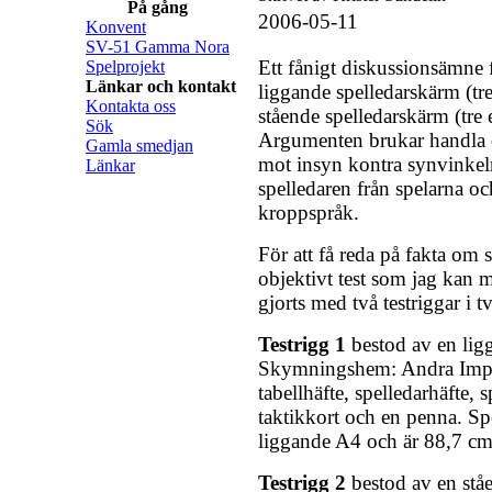
På gång
2006-05-11
Konvent
SV-51 Gamma Nora
Ett fånigt diskussionsämne f
Spelprojekt
Länkar och kontakt
liggande spelledarskärm (tre
Kontakta oss
stående spelledarskärm (tre e
Sök
Argumenten brukar handla o
Gamla smedjan
mot insyn kontra synvinkel
Länkar
spelledaren från spelarna o
kroppspråk.
För att få reda på fakta om s
objektivt test som jag kan 
gjorts med två testriggar i t
Testrigg 1
bestod av en lig
Skymningshem: Andra Impe
tabellhäfte, spelledarhäfte, 
taktikkort och en penna. Sp
liggande A4 och är 88,7 cm
Testrigg 2
bestod av en stå