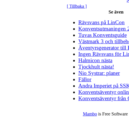
N
[ Tillbaka ]
Se även
Rävsvans på LinCon
Konventsutmaningen 
Tuvas Konventsguide
Västmark 3 och tillbeh
Äventyrsgenerator till 
Ingen Rävsvans för L
Halmicon nästa
Tjockhult nästa!
Nio Systrar: planer
Fällor
Andra Imperiet på SS
Konventsäventyr onlin
Konventsäventyr frå
Mambo
is Free Software