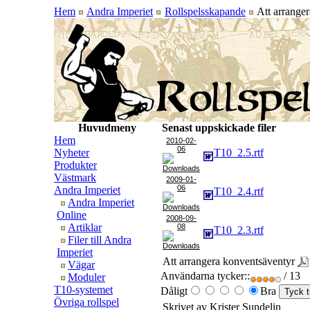
Hem
Andra Imperiet
Rollspelsskapande
Att arrange
Huvudmeny
Senast uppskickade filer
Hem
2010-02-
06
Nyheter
T10_2.5.rtf
Produkter
Västmark
2009-01-
06
Andra Imperiet
T10_2.4.rtf
Andra Imperiet
Online
2008-09-
Artiklar
08
T10_2.3.rtf
Filer till Andra
Imperiet
Att arrangera konventsäventyr
Vägar
Användarna tycker::
/ 13
Moduler
T10-systemet
Dåligt
Bra
Övriga rollspel
Skrivet av Krister Sundelin