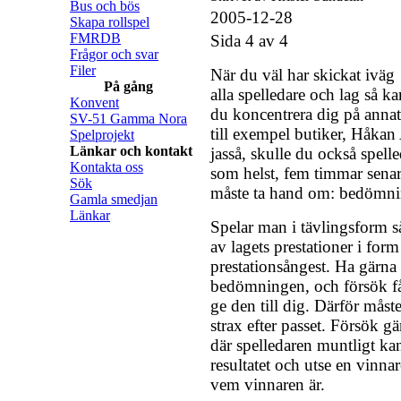
Bus och bös
2005-12-28
Skapa rollspel
FMRDB
Sida 4 av 4
Frågor och svar
Filer
När du väl har skickat iväg
På gång
alla spelledare och lag så ka
Konvent
du koncentrera dig på annat
SV-51 Gamma Nora
till exempel butiker, Håkan A
Spelprojekt
Länkar och kontakt
jasså, skulle du också spelled
Kontakta oss
som helst, fem timmar senar
Sök
måste ta hand om: bedömni
Gamla smedjan
Länkar
Spelar man i tävlingsform 
av lagets prestationer i form
prestationsångest. Ha gärna 
bedömningen, och försök få 
ge den till dig. Därför måst
strax efter passet. Försök 
där spelledaren muntligt kan
resultatet och utse en vinn
vem vinnaren är.