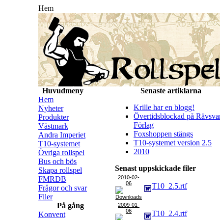
Hem
Huvudmeny
Senaste artiklarna
Hem
Krille har en blogg!
Nyheter
Övertidsblockad på Rävsva
Produkter
Förlag
Västmark
Foxshoppen stängs
Andra Imperiet
T10-systemet version 2.5
T10-systemet
2010
Övriga rollspel
Bus och bös
Senast uppskickade filer
Skapa rollspel
2010-02-
FMRDB
06
T10_2.5.rtf
Frågor och svar
Filer
På gång
2009-01-
06
T10_2.4.rtf
Konvent