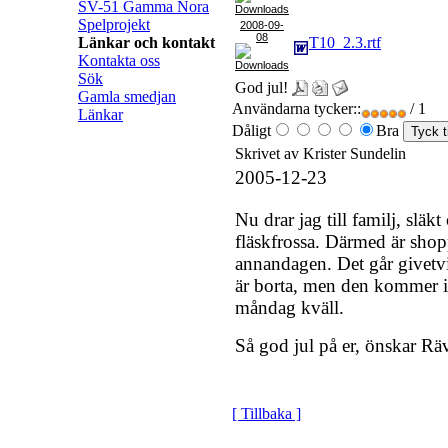
SV-51 Gamma Nora
Spelprojekt
2008-09-
08
Länkar och kontakt
T10_2.3.rtf
Kontakta oss
Sök
God jul!
Gamla smedjan
Användarna tycker::
/ 1
Länkar
Dåligt
Bra
Skrivet av Krister Sundelin
2005-12-23
Nu drar jag till familj, släkt
fläskfrossa. Därmed är shop
annandagen. Det går givetvi
är borta, men den kommer int
måndag kväll.
Så god jul på er, önskar Rä
[ Tillbaka ]