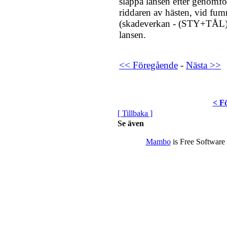
släppa lansen efter genomför
riddaren av hästen, vid fumm
(skadeverkan - (STY+TÅL)/2
lansen.
<< Föregående
-
Nästa >>
< F
[ Tillbaka ]
Se även
Mambo
is Free Software