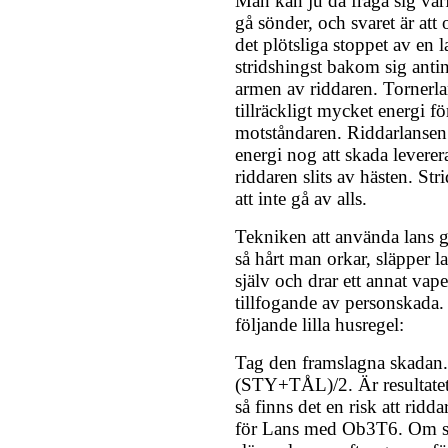
Man kan ju då fråga sig varf
gå sönder, och svaret är att
det plötsliga stoppet av en
stridshingst bakom sig antin
armen av riddaren. Tornerlan
tillräckligt mycket energi för
motståndaren. Riddarlansen är
energi nog att skada leverer
riddaren slits av hästen. Str
att inte gå av alls.
Tekniken att använda lans gå
så hårt man orkar, släpper 
själv och drar ett annat vap
tillfogande av personskada. 
följande lilla husregel:
Tag den framslagna skadan.
(STY+TÅL)/2. Är resultatet
så finns det en risk att ridda
för Lans med Ob3T6. Om sla