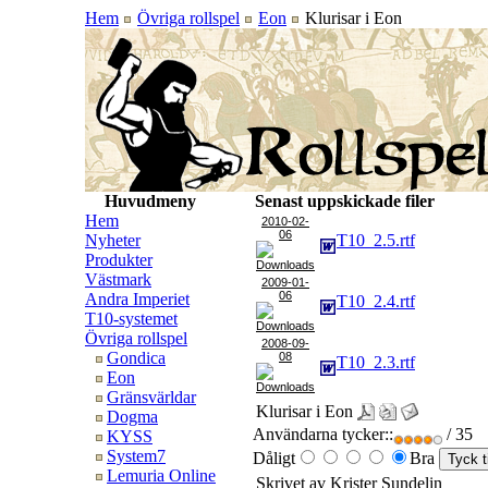
Hem
Övriga rollspel
Eon
Klurisar i Eon
Huvudmeny
Senast uppskickade filer
Hem
2010-02-
06
Nyheter
T10_2.5.rtf
Produkter
Västmark
2009-01-
06
Andra Imperiet
T10_2.4.rtf
T10-systemet
Övriga rollspel
2008-09-
Gondica
08
T10_2.3.rtf
Eon
Gränsvärldar
Klurisar i Eon
Dogma
Användarna tycker::
/ 35
KYSS
System7
Dåligt
Bra
Lemuria Online
Skrivet av Krister Sundelin