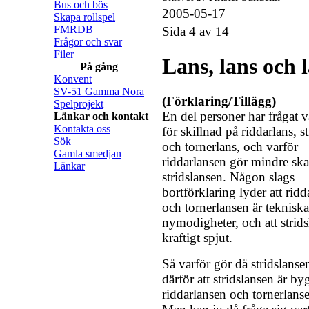
Bus och bös
2005-05-17
Skapa rollspel
FMRDB
Sida 4 av 14
Frågor och svar
Filer
Lans, lans och 
På gång
Konvent
SV-51 Gamma Nora
(Förklaring/Tillägg)
Spelprojekt
En del personer har frågat v
Länkar och kontakt
Kontakta oss
för skillnad på riddarlans, s
Sök
och tornerlans, och varför
Gamla smedjan
riddarlansen gör mindre sk
Länkar
stridslansen. Någon slags
bortförklaring lyder att rid
och tornerlansen är tekniska
nymodigheter, och att stridsl
kraftigt spjut.
Så varför gör då stridslanse
därför att stridslansen är b
riddarlansen och tornerlanse