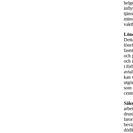
helge
infl
tjän
mins
vakt
Löne
Detta
löne
fasts
och 
och i
i fö
avta
kan 
utgö
som s
centr
Säke
arbet
drun
faro
bevä
dödl