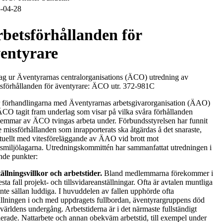
-04-28
betsförhållanden för
entyrare
ag ur Äventyrarnas centralorganisations (ÄCO) utredning av
tsförhållanden för äventyrare: ÄCO utr. 372-981C
r förhandlingarna med Äventyrarnas arbetsgivarorganisation (ÄAO)
ÄCO tagit fram underlag som visar på vilka svåra förhållanden
emmar av ÄCO tvingas arbeta under. Förbundsstyrelsen har funnit
e missförhållanden som inrapporterats ska åtgärdas å det snaraste,
tuellt med vitesföreläggande av ÄAO vid brott mot
tsmiljölagarna. Utredningskommittén har sammanfattat utredningen i
ande punkter:
ällningsvillkor och arbetstider.
Bland medlemmarna förekommer i
esta fall projekt- och tillsvidareanställningar. Ofta är avtalen muntliga
inte sällan luddiga. I huvuddelen av fallen upphörde ofta
ällningen i och med uppdragets fullbordan, äventyrargruppens död
 världens undergång. Arbetstiderna är i det närmaste fullständigt
lerade. Nattarbete och annan obekväm arbetstid, till exempel under