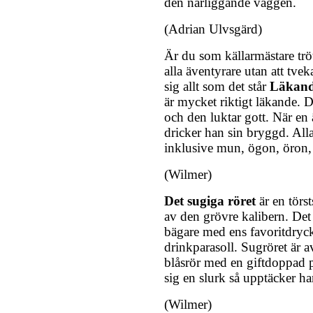
den närliggande väggen.
(Adrian Ulvsgärd)
Är du som källarmästare tröt
alla äventyrare utan att tveka
sig allt som det står
Läkand
är mycket riktigt läkande. D
och den luktar gott. När en 
dricker han sin bryggd. Alla
inklusive mun, ögon, öron, 
(Wilmer)
Det sugiga röret
är en törst
av den grövre kalibern. Det
bägare med ens favoritdryc
drinkparasoll. Sugröret är av
blåsrör med en giftdoppad pil
sig en slurk så upptäcker h
(Wilmer)