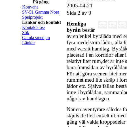
På gång
2005-04-21
Konvent
SV-51 Gamma Nora
Sida 2 av 9
Spelprojekt
Länkar och kontakt
Hemliga
Kontakta oss
byrån
består
Sök
av en enkel byrålåda med en
Gamla smedjan
fyra medelstora lådor, alla 
Länkar
med varsitt handtag. Byrålå
placerad i en korridor eller i
relativt litet rum,det är inte
bara framsidan av byrålåda
För att göra scenen litet me
rummet med lite skräp i for
lådor etc. Själva fällan bestå
inne i byrålådan, sammanlän
något av handtagen.
När en äventyrare således fö
skjuts de helt enkelt ut med
gäng väl valda kroppsdelar