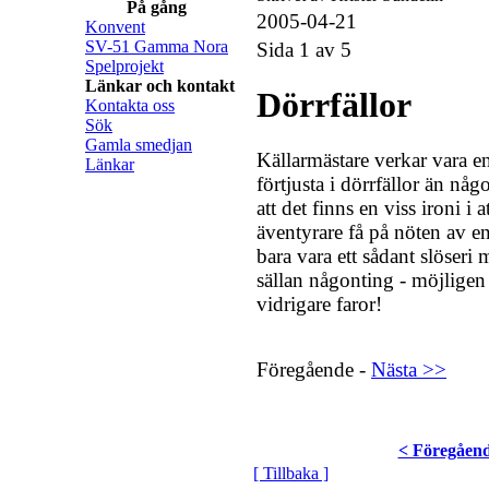
På gång
2005-04-21
Konvent
SV-51 Gamma Nora
Sida 1 av 5
Spelprojekt
Länkar och kontakt
Dörrfällor
Kontakta oss
Sök
Gamla smedjan
Källarmästare verkar vara e
Länkar
förtjusta i dörrfällor än någ
att det finns en viss ironi i 
äventyrare få på nöten av en
bara vara ett sådant slöseri 
sällan någonting - möjligen 
vidrigare faror!
Föregående -
Nästa >>
< Föregåen
[ Tillbaka ]