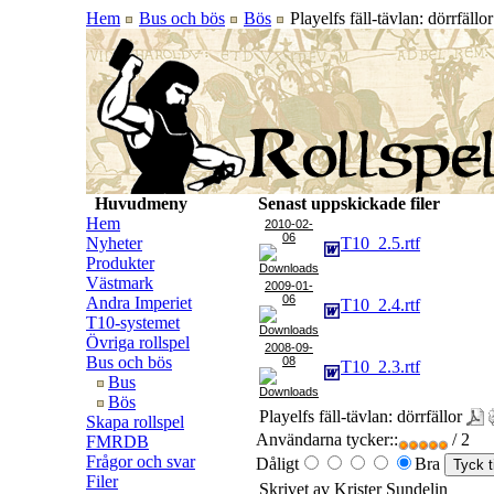
Hem
Bus och bös
Bös
Playelfs fäll-tävlan: dörrfällor
Huvudmeny
Senast uppskickade filer
Hem
2010-02-
06
Nyheter
T10_2.5.rtf
Produkter
Västmark
2009-01-
06
Andra Imperiet
T10_2.4.rtf
T10-systemet
Övriga rollspel
2008-09-
Bus och bös
08
T10_2.3.rtf
Bus
Bös
Playelfs fäll-tävlan: dörrfällor
Skapa rollspel
Användarna tycker::
/ 2
FMRDB
Frågor och svar
Dåligt
Bra
Filer
Skrivet av Krister Sundelin