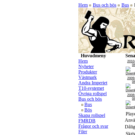
Hem
Bus och bös
Bus
P
Huvudmeny
Sena
Hem
2010
0
Nyheter
Produkter
Västmark
2009
0
Andra Imperiet
T10-systemet
Övriga rollspel
2008
Bus och bös
0
Bus
Bös
Playe
Skapa rollspel
Använ
FMRDB
Frågor och svar
Dålig
Filer
Skri