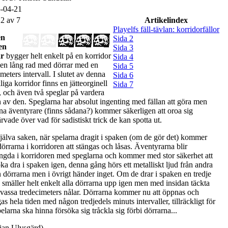
-04-21
 2 av 7
Artikelindex
Playelfs fäll-tävlan: korridorfällor
en
Sida 2
en
Sida 3
ar
bygger helt enkelt på en korridor
Sida 4
en lång rad med dörrar med en
Sida 5
meters intervall. I slutet av denna
Sida 6
iga korridor finns en jätteorginell
Sida 7
, och även två speglar på vardera
n av den. Speglarna har absolut ingenting med fällan att göra men
rna äventyrare (finns sådana?) kommer säkerligen att oroa sig
rvade över vad för sadistiskt trick de kan spotta ut.
 själva saken, när spelarna dragit i spaken (om de gör det) kommer
dörrarna i korridoren att stängas och låsas. Äventyrarna blir
ängda i korridoren med speglarna och kommer med stor säkerhet att
ka dra i spaken igen, denna gång hörs ett metalliskt ljud från andra
n dörrarna men i övrigt händer inget. Om de drar i spaken en tredje
 smäller helt enkelt alla dörrarna upp igen men med insidan täckta
vassa tredecimeters nålar. Dörrarna kommer nu att öppnas och
as hela tiden med någon tredjedels minuts intervaller, tillräckligt för
pelarna ska hinna försöka sig tråckla sig förbi dörrarna...
ian Ulvsgärd)