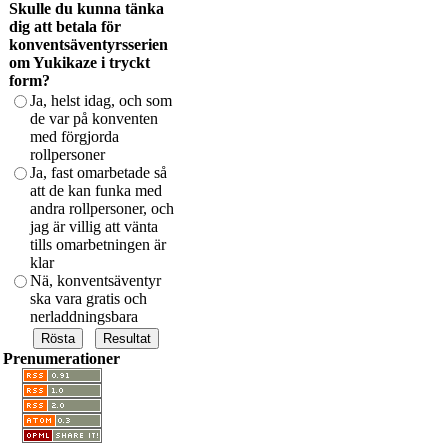
Skulle du kunna tänka
dig att betala för
konventsäventyrsserien
om Yukikaze i tryckt
form?
Ja, helst idag, och som
de var på konventen
med förgjorda
rollpersoner
Ja, fast omarbetade så
att de kan funka med
andra rollpersoner, och
jag är villig att vänta
tills omarbetningen är
klar
Nä, konventsäventyr
ska vara gratis och
nerladdningsbara
Prenumerationer