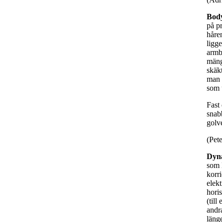
Body
på p
håren
ligg
armb
mäng
skäk
man 
som u
Fast 
snab
golve
(Pet
Dyn
som l
korr
elek
horis
(till
andra
länge