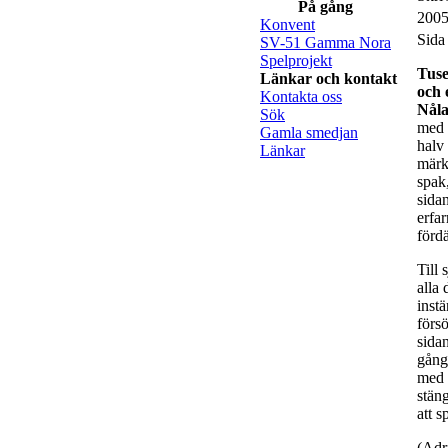
På gång
2005
Konvent
Sida
SV-51 Gamma Nora
Spelprojekt
Tus
Länkar och kontakt
och 
Kontakta oss
Nål
Sök
med 
Gamla smedjan
halv 
Länkar
märkl
spak
sida
erfa
fördä
Till
alla 
inst
försö
sida
gång
med 
stäng
att s
(Adr