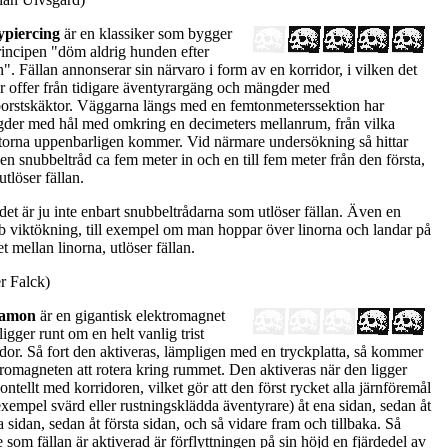
piercing
är en klassiker som bygger
rincipen "döm aldrig hunden efter
". Fällan annonserar sin närvaro i form av en korridor, i vilken det
er offer från tidigare äventyrargäng och mängder med
orstskäktor. Väggarna längs med en femtonmeterssektion har
der med hål med omkring en decimeters mellanrum, från vilka
torna uppenbarligen kommer. Vid närmare undersökning så hittar
en snubbeltråd ca fem meter in och en till fem meter från den första,
tlöser fällan.
det är ju inte enbart snubbeltrådarna som utlöser fällan. Även en
b viktökning, till exempel om man hoppar över linorna och landar på
t mellan linorna, utlöser fällan.
er Falck)
amon
är en gigantisk elektromagnet
igger runt om en helt vanlig trist
idor. Så fort den aktiveras, lämpligen med en tryckplatta, så kommer
tromagneten att rotera kring rummet. Den aktiveras när den ligger
ontellt med korridoren, vilket gör att den först rycket alla järnföremål
 exempel svärd eller rustningsklädda äventyrare) åt ena sidan, sedan åt
 sidan, sedan åt första sidan, och så vidare fram och tillbaka. Så
 som fällan är aktiverad är förflyttningen på sin höjd en fjärdedel av