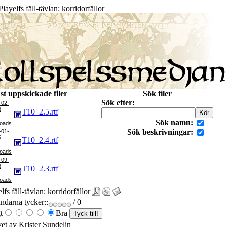
layelfs fäll-tävlan: korridorfällor
st uppskickade filer
Sök filer
Sök efter:
-02-
6
T10_2.5.rtf
Sök namn:
Sök beskrivningar:
-01-
6
T10_2.4.rtf
-09-
8
T10_2.3.rtf
lfs fäll-tävlan: korridorfällor
darna tycker::
/ 0
t
Bra
vet av Krister Sundelin