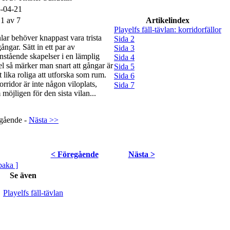
-04-21
 1 av 7
Artikelindex
Playelfs fäll-tävlan: korridorfällor
lar behöver knappast vara trista
Sida 2
ångar. Sätt in ett par av
Sida 3
nstående skapelser i en lämplig
Sida 4
el så märker man snart att gångar är
Sida 5
 lika roliga att utforska som rum.
Sida 6
rridor är inte någon viloplats,
Sida 7
möjligen för den sista vilan...
gående -
Nästa >>
< Föregående
Nästa >
lbaka ]
Se även
Playelfs fäll-tävlan