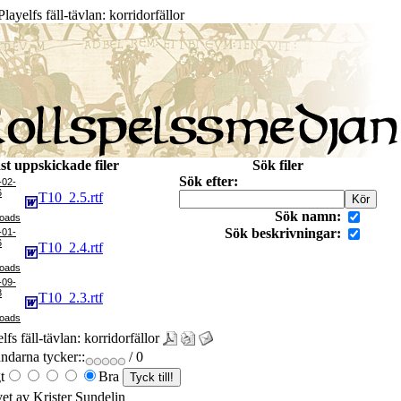
layelfs fäll-tävlan: korridorfällor
st uppskickade filer
Sök filer
Sök efter:
-02-
6
T10_2.5.rtf
Sök namn:
Sök beskrivningar:
-01-
6
T10_2.4.rtf
-09-
8
T10_2.3.rtf
lfs fäll-tävlan: korridorfällor
darna tycker::
/ 0
t
Bra
vet av Krister Sundelin