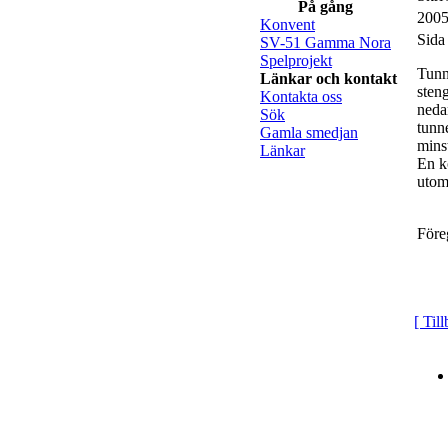
På gång
2005
Konvent
Sida
SV-51 Gamma Nora
Spelprojekt
Tunn
Länkar och kontakt
steng
Kontakta oss
neda
Sök
tunn
Gamla smedjan
minst
Länkar
En ko
utom 
Före
[ Til