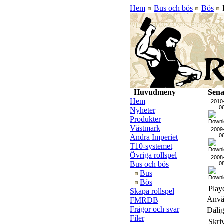
Hem
Bus och bös
Bös
P
Huvudmeny
Sena
Hem
2010
0
Nyheter
Produkter
Västmark
2009
0
Andra Imperiet
T10-systemet
Övriga rollspel
2008
Bus och bös
0
Bus
Bös
Playe
Skapa rollspel
Använ
FMRDB
Frågor och svar
Dålig
Filer
Skri