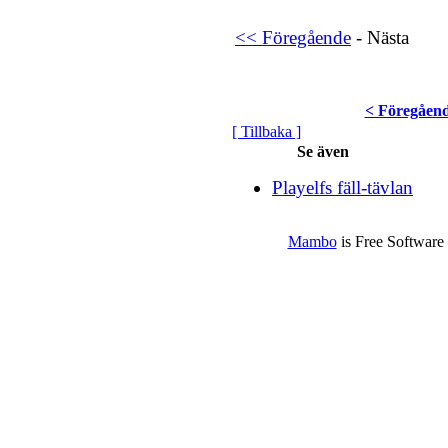
<< Föregående
- Nästa
< Föregåen
[ Tillbaka ]
Se även
Playelfs fäll-tävlan
Mambo
is Free Software