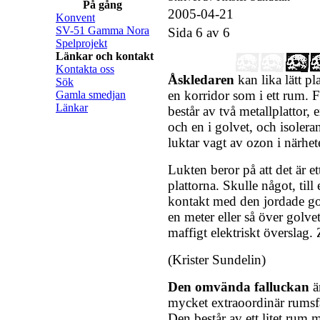
På gång
2005-04-21
Konvent
SV-51 Gamma Nora
Sida 6 av 6
Spelprojekt
Länkar och kontakt
Kontakta oss
Åskledaren
kan lika lätt pla
Sök
en korridor som i ett rum. F
Gamla smedjan
Länkar
består av två metallplattor, e
och en i golvet, och isoler
luktar vagt av ozon i närhet
Lukten beror på att det är ett
plattorna. Skulle något, till
kontakt med den jordade go
en meter eller så över golvet
maffigt elektriskt överslag.
(Krister Sundelin)
Den omvända falluckan
ä
mycket extraoordinär rumsfä
Den består av ett litet rum 