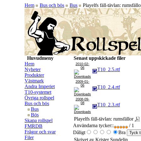
Hem
Bus och bös
Bus
Playelfs fäll-tävlan: rumsfällo
Huvudmeny
Senast uppskickade filer
Hem
2010-02-
06
Nyheter
T10_2.5.rtf
Produkter
Västmark
2009-01-
06
Andra Imperiet
T10_2.4.rtf
T10-systemet
Övriga rollspel
2008-09-
Bus och bös
08
T10_2.3.rtf
Bus
Bös
Playelfs fäll-tävlan: rumsfällor
Skapa rollspel
Användarna tycker::
/ 1
FMRDB
Frågor och svar
Dåligt
Bra
Filer
Skrivet av Krister Sundelin