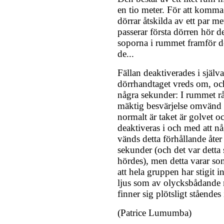
en tio meter. För att komma
dörrar åtskilda av ett par m
passerar första dörren hör
soporna i rummet framför d
de...
Fällan deaktiverades i själ
dörrhandtaget vreds om, och 
några sekunder: I rummet r
mäktig besvärjelse omvänd g
normalt är taket är golvet oc
deaktiveras i och med att n
vänds detta förhållande åter 
sekunder (och det var dett
hördes), men detta varar som
att hela gruppen har stigit i
ljus som av olycksbådande m
finner sig plötsligt ståendes 
(Patrice Lumumba)