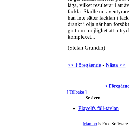
låga, vilket resulterar i att
fackla. Skulle nu äventyraren
han inte sätter facklan i fac
dränkt i olja när han försök
gott om möjlighet att uttryc
komplexet...
(Stefan Grundin)
<< Föregående
-
Nästa >>
< Föregåen
[ Tillbaka ]
Se även
Playelfs fäll-tävlan
Mambo
is Free Software