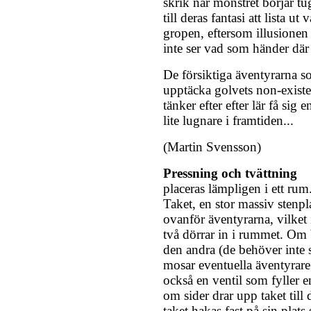
skrik när monstret börjar 
till deras fantasi att lista u
gropen, eftersom illusionen
inte ser vad som händer där 
De försiktiga äventyrarna s
upptäcka golvets non-exist
tänker efter efter lär få sig 
lite lugnare i framtiden...
(Martin Svensson)
Pressning och tvättning
placeras lämpligen i ett rum
Taket, en stor massiv stenpl
ovanför äventyrarna, vilket 
två dörrar in i rummet. Om 
den andra (de behöver inte s
mosar eventuella äventyrar
också en ventil som fyller 
om sider drar upp taket till
taket hakas fast på sin plats