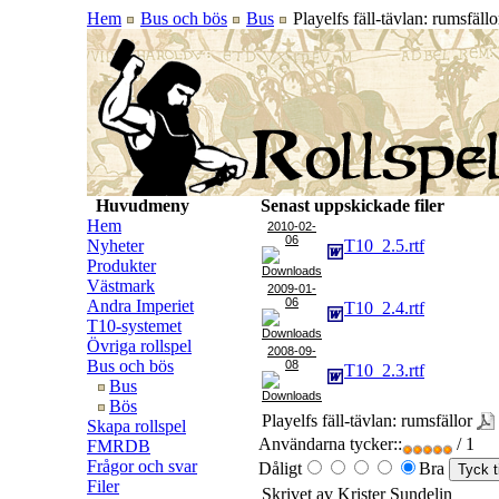
Hem
Bus och bös
Bus
Playelfs fäll-tävlan: rumsfällo
Huvudmeny
Senast uppskickade filer
Hem
2010-02-
06
Nyheter
T10_2.5.rtf
Produkter
Västmark
2009-01-
06
Andra Imperiet
T10_2.4.rtf
T10-systemet
Övriga rollspel
2008-09-
Bus och bös
08
T10_2.3.rtf
Bus
Bös
Playelfs fäll-tävlan: rumsfällor
Skapa rollspel
Användarna tycker::
/ 1
FMRDB
Frågor och svar
Dåligt
Bra
Filer
Skrivet av Krister Sundelin