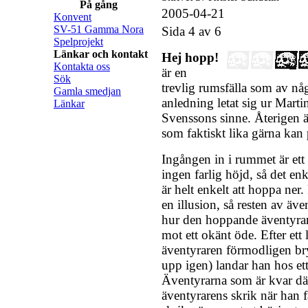
På gång
2005-04-21
Konvent
SV-51 Gamma Nora
Sida 4 av 6
Spelprojekt
Länkar och kontakt
Hej hopp!
Kontakta oss
är en
Sök
trevlig rumsfälla som av n
Gamla smedjan
anledning letat sig ur Marti
Länkar
Svenssons sinne. Återigen ä
som faktiskt lika gärna kan 
Ingången in i rummet är ett
ingen farlig höjd, så det enkl
är helt enkelt att hoppa ner.
en illusion, så resten av äv
hur den hoppande äventyrar
mot ett okänt öde. Efter ett 
äventyraren förmodligen bry
upp igen) landar han hos ett
Äventyrarna som är kvar dä
äventyrarens skrik när han f