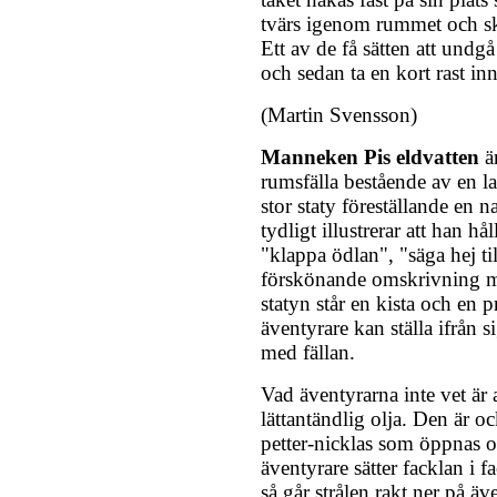
tvärs igenom rummet och skö
Ett av de få sätten att undgå
och sedan ta en kort rast i
(Martin Svensson)
Manneken Pis eldvatten
ä
rumsfälla bestående av en 
stor staty föreställande en n
tydligt illustrerar att han hål
"klappa ödlan", "säga hej ti
förskönande omskrivning m
statyn står en kista och en pr
äventyrare kan ställa ifrån s
med fällan.
Vad äventyrarna inte vet är 
lättantändlig olja. Den är o
petter-nicklas som öppnas
äventyrare sätter facklan i 
så går strålen rakt ner på ä