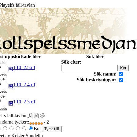
layelfs fäll-tävlan
st uppskickade filer
Sök filer
Sök efter:
-02-
6
T10_2.5.rtf
Sök namn:
Sök beskrivningar:
-01-
6
T10_2.4.rtf
-09-
8
T10_2.3.rtf
lfs fäll-tävlan
darna tycker::
/ 2
t
Bra
vet av Krister Sundelin