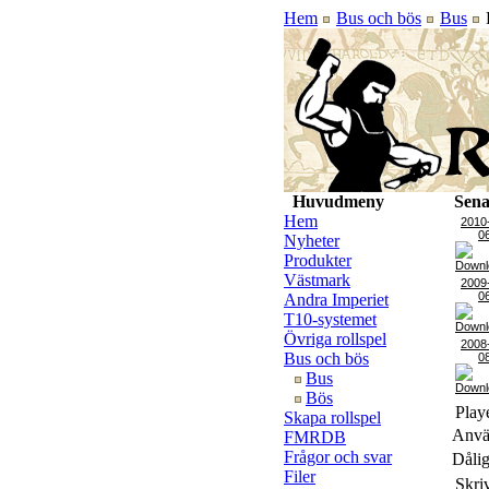
Hem
Bus och bös
Bus
P
Huvudmeny
Sena
Hem
2010
0
Nyheter
Produkter
Västmark
2009
0
Andra Imperiet
T10-systemet
Övriga rollspel
2008
Bus och bös
0
Bus
Bös
Playe
Skapa rollspel
Använ
FMRDB
Frågor och svar
Dålig
Filer
Skri