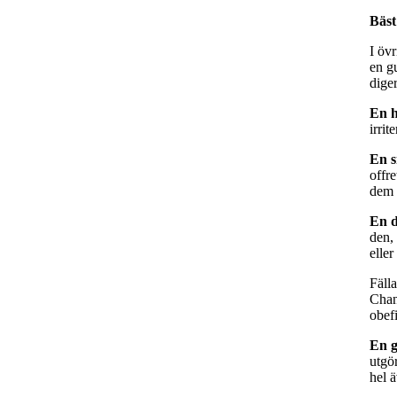
Bäst
I övr
en gu
dige
En h
irri
En s
offr
dem 
En d
den,
eller
Fäll
Chan
obefi
En 
utgö
hel 