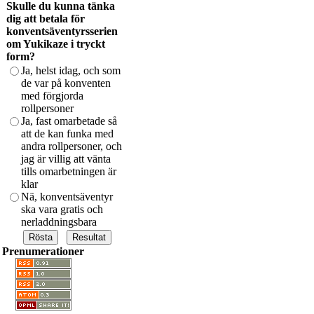
Skulle du kunna tänka
dig att betala för
konventsäventyrsserien
om Yukikaze i tryckt
form?
Ja, helst idag, och som
de var på konventen
med förgjorda
rollpersoner
Ja, fast omarbetade så
att de kan funka med
andra rollpersoner, och
jag är villig att vänta
tills omarbetningen är
klar
Nä, konventsäventyr
ska vara gratis och
nerladdningsbara
Prenumerationer