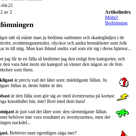
-04-21
 2 av 2
Artikelindex
Möhö!
Bedömning
dömningen
ågot sätt så måste man ju bedöma sadismen och skadeglädjen i de
strofer, avrättningsmetoder, olyckor och andra hemskheter som folk
ar in till mig. Man kan ibland undra vad som rör sig i deras hjärnor...
rt jag får in en fälla så bedömer jag den enligt fem kategorier, och
le den vara bäst inom sin kategori så vinner den någon av de fem
rkelser som finns.
ligast
är precis vad det låter som: märkligaste fällan. Ju
gare fällan är, desto bättre är det.
bbast
är den fälla som gör sig av med äventyrarna på kortast
Inga krusiduller här, inte! Bort med dem bara!
migast
är just vad det låter som: den slemmigaste fällan.
met behöver inte vara resultatet av äventyrarmos, men det
 ingen nackdel...
gast.
Behöver man egentligen säga mer?