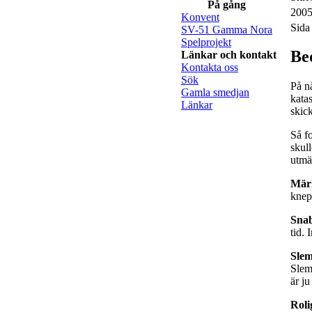
På gång
2005
Konvent
Sida
SV-51 Gamma Nora
Spelprojekt
Be
Länkar och kontakt
Kontakta oss
Sök
På n
Gamla smedjan
kata
Länkar
skick
Så fo
skul
utmä
Märk
knepi
Sna
tid. 
Slem
Slem
är ju
Roli