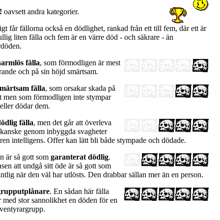
!
oavsett andra kategorier.
igt får fällorna också en dödlighet, rankad från ett till fem, där ett är
llig liten fälla och fem är en värre död - och säkrare - än
rdöden.
armlös fälla
, som förmodligen är mest
terande och på sin höjd smärtsam.
märtsam fälla
, som orsakar skada på
et men som förmodligen inte stympar
eller dödar dem.
ödlig fälla
, men det går att överleva
 kanske genom inbyggda svagheter
 ren intelligens. Offer kan lätt bli både stympade och dödade.
an är så gott som
garanterat dödlig
.
sen att undgå sitt öde är så gott som
ntlig när den väl har utlösts. Den drabbar sällan mer än en person.
grupputplånare
. En sådan här fälla
r med stor sannolikhet en döden för en
äventyrargrupp.