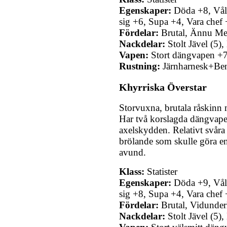
Egenskaper:
Döda +8, Våld
sig +6, Supa +4, Vara chef
Fördelar:
Brutal, Ännu Me
Nackdelar:
Stolt Jävel (5),
Vapen:
Stort dängvapen +7 
Rustning:
Järnharnesk+Be
Khyrriska Överstar
Storvuxna, brutala råskinn m
Har två korslagda dängvap
axelskydden. Relativt svåra 
brölande som skulle göra en
avund.
Klass:
Statister
Egenskaper:
Döda +9, Våld
sig +8, Supa +4, Vara chef
Fördelar:
Brutal, Vidunder
Nackdelar:
Stolt Jävel (5),