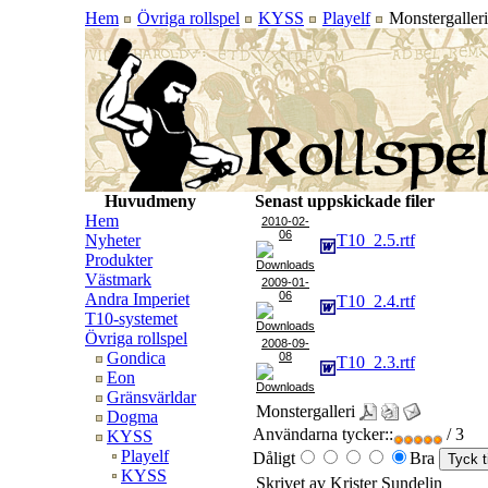
Hem
Övriga rollspel
KYSS
Playelf
Monstergalleri
Huvudmeny
Senast uppskickade filer
Hem
2010-02-
06
Nyheter
T10_2.5.rtf
Produkter
Västmark
2009-01-
06
Andra Imperiet
T10_2.4.rtf
T10-systemet
Övriga rollspel
2008-09-
Gondica
08
T10_2.3.rtf
Eon
Gränsvärldar
Monstergalleri
Dogma
Användarna tycker::
/ 3
KYSS
Playelf
Dåligt
Bra
KYSS
Skrivet av Krister Sundelin