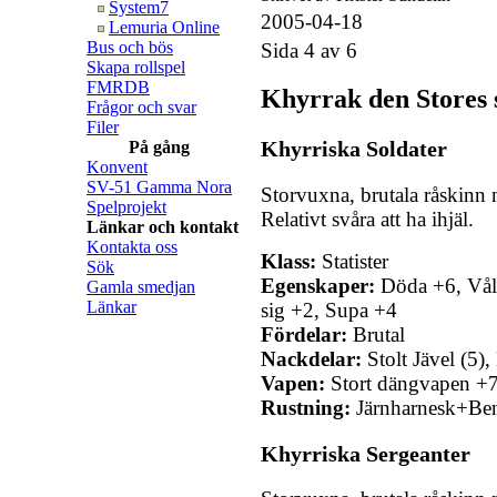
System7
2005-04-18
Lemuria Online
Bus och bös
Sida 4 av 6
Skapa rollspel
FMRDB
Khyrrak den Stores 
Frågor och svar
Filer
Khyrriska Soldater
På gång
Konvent
SV-51 Gamma Nora
Storvuxna, brutala råskinn m
Spelprojekt
Relativt svåra att ha ihjäl.
Länkar och kontakt
Kontakta oss
Klass:
Statister
Sök
Egenskaper:
Döda +6, Våld
Gamla smedjan
Länkar
sig +2, Supa +4
Fördelar:
Brutal
Nackdelar:
Stolt Jävel (5)
Vapen:
Stort dängvapen +7 
Rustning:
Järnharnesk+Be
Khyrriska Sergeanter