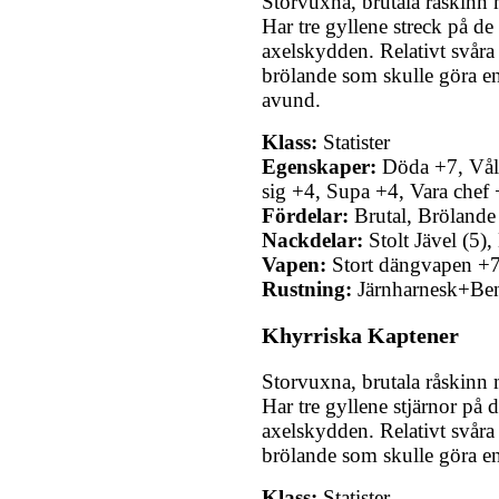
Storvuxna, brutala råskinn m
Har tre gyllene streck på d
axelskydden. Relativt svåra 
brölande som skulle göra e
avund.
Klass:
Statister
Egenskaper:
Döda +7, Våld
sig +4, Supa +4, Vara chef
Fördelar:
Brutal, Brölande
Nackdelar:
Stolt Jävel (5),
Vapen:
Stort dängvapen +7 
Rustning:
Järnharnesk+Be
Khyrriska Kaptener
Storvuxna, brutala råskinn m
Har tre gyllene stjärnor på
axelskydden. Relativt svåra 
brölande som skulle göra en
Klass:
Statister