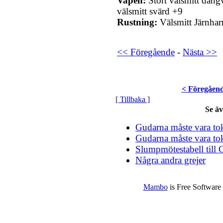
Vapen:
Stort välsmitt dängv
välsmitt svärd +9
Rustning:
Välsmitt Järnha
<< Föregående
-
Nästa >>
< Föregåen
[ Tillbaka ]
Se ä
Gudarna måste vara tok
Gudarna måste vara tok
Slumpmötestabell till 
Några andra grejer
Mambo
is Free Software