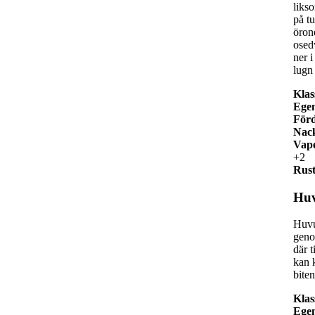
liks
på tu
öron
osed
ner 
lugn
Klas
Ege
Förd
Nack
Vap
+2
Rust
Huv
Huvu
geno
där t
kan k
biten
Klas
Ege