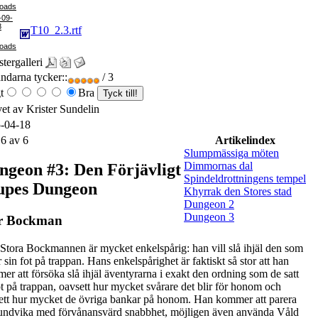
-09-
8
T10_2.3.rtf
tergalleri
darna tycker::
/ 3
t
Bra
vet av Krister Sundelin
-04-18
 6 av 6
Artikelindex
Slumpmässiga möten
Dimmornas dal
ngeon #3: Den Förjävligt
Spindeldrottningens tempel
upes Dungeon
Khyrrak den Stores stad
Dungeon 2
Dungeon 3
r Bockman
Stora Bockmannen är mycket enkelspårig: han vill slå ihjäl den som
r sin fot på trappan. Hans enkelspårighet är faktiskt så stor att han
er att försöka slå ihjäl äventyrarna i exakt den ordning som de satt
ot på trappan, oavsett hur mycket svårare det blir för honom och
ett hur mycket de övriga bankar på honom. Han kommer att parera
undvika med förvånansvärd snabbhet, möjligen även använda Våld