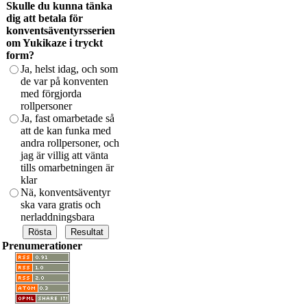
Skulle du kunna tänka
dig att betala för
konventsäventyrsserien
om Yukikaze i tryckt
form?
Ja, helst idag, och som
de var på konventen
med förgjorda
rollpersoner
Ja, fast omarbetade så
att de kan funka med
andra rollpersoner, och
jag är villig att vänta
tills omarbetningen är
klar
Nä, konventsäventyr
ska vara gratis och
nerladdningsbara
Prenumerationer