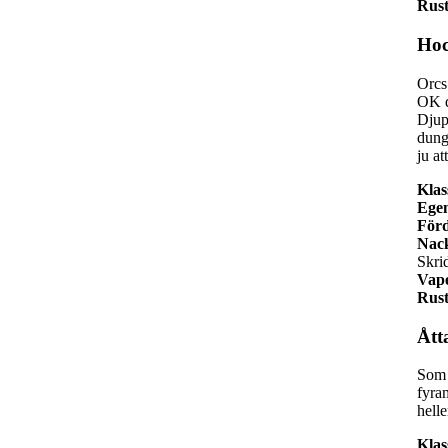
Rust
Hoc
Orcs 
OK d
Djup
dung
ju at
Klas
Ege
Förd
Nack
Skri
Vap
Rust
Ått
Som 
fyra
helle
Klas