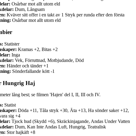
elar:
Osårbar mot allt utom eld
delar:
Dum, Långsam
en:
Kväver sitt offer i en takt av 1 Stryk per runda efter den första
ning:
Osårbar mot allt utom eld
bier
s:
Statister
nskaper:
Kramas +2, Bitas +2
elar:
Inga
delar:
Vek, Förruttnad, Motbjudande, Död
en:
Händer och tänder +1
ning:
Sönderfallande kött -1
r Hungrig Haj
meter lång best; se filmen 'Hajen' del I, II, III och IV.
s:
Statist
nskaper:
Döda +11, Tåla stryk +30, Äta +13, Ha sönder saker +12,
vara sig +4
elar:
Tjock hud (Skydd +6), Skräckinjagande, Andas Under Vatten
delar:
Dum, Kan Inte Andas Luft, Hungrig, Teatralisk
en:
Stor hajkäft +8