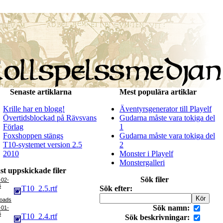
Senaste artiklarna
Mest populära artiklar
Krille har en blogg!
Äventyrsgenerator till Playelf
Övertidsblockad på Rävsvans
Gudarna måste vara tokiga del
Förlag
1
Foxshoppen stängs
Gudarna måste vara tokiga del
T10-systemet version 2.5
2
2010
Monster i Playelf
Monstergalleri
st uppskickade filer
Sök filer
-02-
6
T10_2.5.rtf
Sök efter:
Sök namn:
-01-
6
T10_2.4.rtf
Sök beskrivningar: