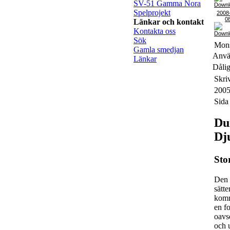
SV-51 Gamma Nora
Spelprojekt
2008
0
Länkar och kontakt
Kontakta oss
Sök
Mons
Gamla smedjan
Använ
Länkar
Dålig
Skri
2005
Sida
Du
Dj
Sto
Den 
sätte
komm
en f
oavs
och 