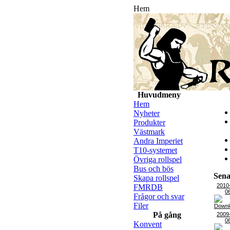
Hem
Huvudmeny
Hem
Nyheter
Produkter
Västmark
Andra Imperiet
T10-systemet
Övriga rollspel
Bus och bös
Sena
Skapa rollspel
2010
FMRDB
0
Frågor och svar
Filer
På gång
2009
0
Konvent