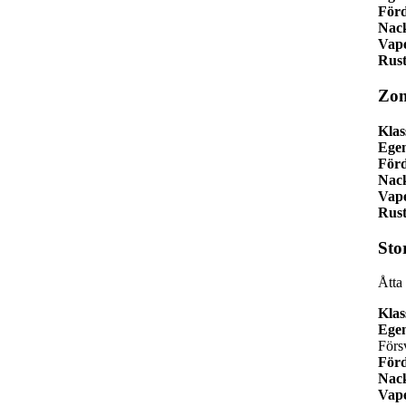
Förd
Nack
Vap
Rust
Zom
Klas
Ege
Förd
Nack
Vap
Rust
Sto
Åtta 
Klas
Ege
Förs
Förd
Nack
Vap