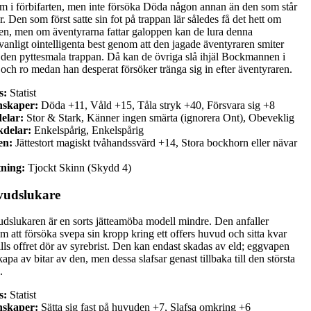
om i förbifarten, men inte försöka Döda någon annan än den som står
r. Den som först satte sin fot på trappan lär således få det hett om
en, men om äventyrarna fattar galoppen kan de lura denna
vanligt ointelligenta best genom att den jagade äventyraren smiter
i den pyttesmala trappan. Då kan de övriga slå ihjäl Bockmannen i
 och ro medan han desperat försöker tränga sig in efter äventyraren.
s:
Statist
nskaper:
Döda +11, Våld +15, Tåla stryk +40, Försvara sig +8
elar:
Stor & Stark, Känner ingen smärta (ignorera Ont), Obeveklig
delar:
Enkelspårig, Enkelspårig
en:
Jättestort magiskt tvåhandssvärd +14, Stora bockhorn eller nävar
ning:
Tjockt Skinn (Skydd 4)
udslukare
dslukaren är en sorts jätteamöba modell mindre. Den anfaller
m att försöka svepa sin kropp kring ett offers huvud och sitta kvar
ills offret dör av syrebrist. Den kan endast skadas av eld; eggvapen
apa av bitar av den, men dessa slafsar genast tillbaka till den största
.
s:
Statist
nskaper:
Sätta sig fast på huvuden +7, Slafsa omkring +6