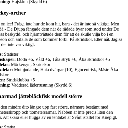
ning:
Hajskinn (Skydd 6)
key-orcher
on ice! Fråga inte hur de kom hit, bara - det är inte så viktigt. Men
å - De Djupa fångade dem när de rädade byar som stod under De
as beskydd, och hjärntvättade dem för att de skulle vilja bo i en
eon och anfalla de som kommer förbi. På skridskor. Eller nåt. Jag sa
t det inte var viktigt.
s:
Statister
nskaper:
Döda +6, Våld +6, Tåla stryk +6, Åka skridskor +5
elar:
Mörkersyn, Skridskor
delar:
Motbjudande, Hata dvärgar (10), Egocentrisk, Måste Åka
dskor
en:
Stridsklubba +5
ning:
Vadderad läderrustning (Skydd 6)
aarmad jättebläckfisk modell större
den mindre dito längre upp fast större, närmare bestämt med
meterskropp och tiometersarmar. Näbben är inte precis liten den
r. Att skära eller hugga av en tentakel är Svårt istället för Knepigt.
s:
Statist