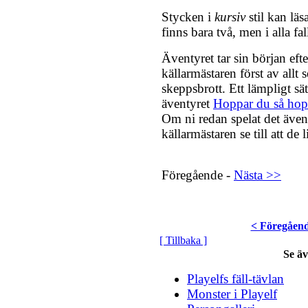
Stycken i
kursiv
stil kan läs
finns bara två, men i alla fal
Äventyret tar sin början eft
källarmästaren först av allt s
skeppsbrott. Ett lämpligt sätt
äventyret
Hoppar du så hop
Om ni redan spelat det äventy
källarmästaren se till att de l
Föregående -
Nästa >>
< Föregåen
[ Tillbaka ]
Se ä
Playelfs fäll-tävlan
Monster i Playelf