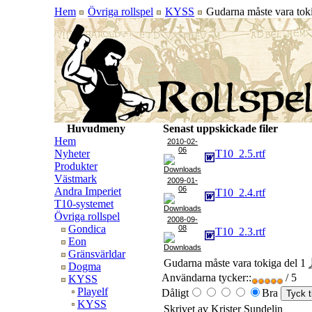
Hem
Övriga rollspel
KYSS
Gudarna måste vara toki
Huvudmeny
Senast uppskickade filer
Hem
2010-02-
06
Nyheter
T10_2.5.rtf
Produkter
Västmark
2009-01-
06
Andra Imperiet
T10_2.4.rtf
T10-systemet
Övriga rollspel
2008-09-
Gondica
08
T10_2.3.rtf
Eon
Gränsvärldar
Gudarna måste vara tokiga del 1
Dogma
Användarna tycker::
/ 5
KYSS
Playelf
Dåligt
Bra
KYSS
Skrivet av Krister Sundelin