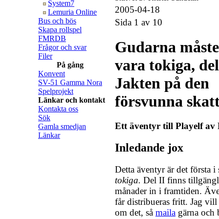
System7
2005-04-18
Lemuria Online
Bus och bös
Sida 1 av 10
Skapa rollspel
FMRDB
Gudarna måste
Frågor och svar
Filer
vara tokiga, del
På gång
Konvent
Jakten på den
SV-51 Gamma Nora
Spelprojekt
försvunna skat
Länkar och kontakt
Kontakta oss
Sök
Ett äventyr till Playelf a
Gamla smedjan
Länkar
Inledande jox
Detta äventyr är det första i
tokiga.
Del II finns tillgängl
månader in i framtiden. Äv
får distribueras fritt. Jag vi
om det, så
maila
gärna och b