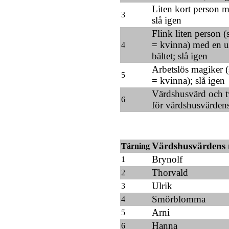
Liten kort person m
3
slå igen
Flink liten person 
= kvinna) med en u
4
bältet; slå igen
Arbetslös magiker (
5
= kvinna); slå igen
Värdshusvärd och två
6
för värdshusvärden
Värdshusvärdens
Tärning
Brynolf
1
Thorvald
2
Ulrik
3
Smörblomma
4
Arni
5
Hanna
6