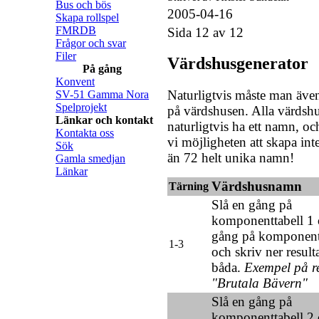
Bus och bös
2005-04-16
Skapa rollspel
FMRDB
Sida 12 av 12
Frågor och svar
Filer
Värdshusgenerator
På gång
Konvent
Naturligtvis måste man äve
SV-51 Gamma Nora
Spelprojekt
på värdshusen. Alla värdsh
Länkar och kontakt
naturligtvis ha ett namn, oc
Kontakta oss
vi möjligheten att skapa in
Sök
än 72 helt unika namn!
Gamla smedjan
Länkar
Värdshusnamn
Tärning
Slå en gång på
komponenttabell 1 
gång på komponent
1-3
och skriv ner resulta
båda.
Exempel på re
"Brutala Bävern"
Slå en gång på
komponenttabell 2