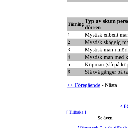
Typ av skum per
Tärning
dörren
Mystisk enbent ma
1
Mystisk skäggig m
2
Mystisk man i mör
3
Mystisk man med ka
4
Köpman (slå på kö
5
Slå två gånger på ta
6
<< Föregående
- Nästa
< F
[ Tillbaka ]
Se även