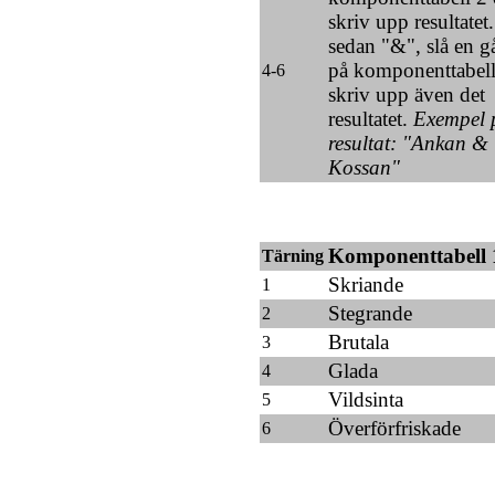
skriv upp resultatet
sedan "&", slå en gå
på komponenttabell
4-6
skriv upp även det
resultatet.
Exempel 
resultat: "Ankan &
Kossan"
Komponenttabell 
Tärning
Skriande
1
Stegrande
2
Brutala
3
Glada
4
Vildsinta
5
Överförfriskade
6