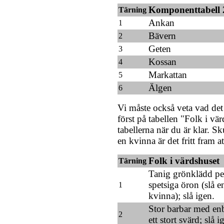
Komponenttabell 
Tärning
Ankan
1
Bävern
2
Geten
3
Kossan
4
Markattan
5
Älgen
6
Vi måste också veta vad det 
först på tabellen "Folk i vä
tabellerna när du är klar. S
en kvinna är det fritt fram a
Folk i värdshuset
Tärning
Tanig grönklädd pe
spetsiga öron (slå 
1
kvinna); slå igen.
Stor barbar med enb
2
ett stort svärd; slå i