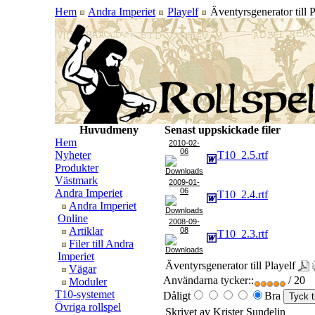
Hem
Andra Imperiet
Playelf
Äventyrsgenerator till P
Huvudmeny
Senast uppskickade filer
Hem
2010-02-
06
Nyheter
T10_2.5.rtf
Produkter
Västmark
2009-01-
06
Andra Imperiet
T10_2.4.rtf
Andra Imperiet
Online
2008-09-
Artiklar
08
T10_2.3.rtf
Filer till Andra
Imperiet
Äventyrsgenerator till Playelf
Vägar
Användarna tycker::
/ 20
Moduler
T10-systemet
Dåligt
Bra
Övriga rollspel
Skrivet av Krister Sundelin