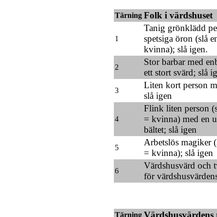
Folk i värdshuset
Tärning
Tanig grönklädd pe
spetsiga öron (slå 
1
kvinna); slå igen.
Stor barbar med enb
2
ett stort svärd; slå i
Liten kort person m
3
slå igen
Flink liten person 
= kvinna) med en u
4
bältet; slå igen
Arbetslös magiker (
5
= kvinna); slå igen
Värdshusvärd och två
6
för värdshusvärden
Värdshusvärdens
Tärning