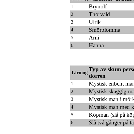
Brynolf
1
Thorvald
2
Ulrik
3
Smörblomma
4
Arni
5
Hanna
6
Typ av skum per
Tärning
dörren
Mystisk enbent ma
1
Mystisk skäggig m
2
Mystisk man i mör
3
Mystisk man med ka
4
Köpman (slå på kö
5
Slå två gånger på ta
6