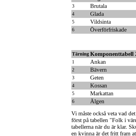
Brutala
3
Glada
4
Vildsinta
5
Överförfriskade
6
Komponenttabell 
Tärning
Ankan
1
Bävern
2
Geten
3
Kossan
4
Markattan
5
Älgen
6
Vi måste också veta vad det 
först på tabellen "Folk i vä
tabellerna när du är klar. S
en kvinna är det fritt fram a