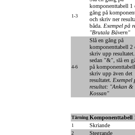
komponenttabell 1 
gång på komponent
1-3
och skriv ner resulta
båda.
Exempel på re
"Brutala Bävern"
Slå en gång på
komponenttabell 2
skriv upp resultatet
sedan "&", slå en gå
på komponenttabell
4-6
skriv upp även det
resultatet.
Exempel 
resultat: "Ankan &
Kossan"
Komponenttabell 
Tärning
Skriande
1
Stegrande
2