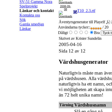
SV-51 Gamma Nora
Spelprojekt
2008-09-
08
Länkar och kontakt
T10_2.3.rtf
Kontakta oss
Sök
Äventyrsgenerator till Playelf
Gamla smedjan
Användarna tycker::
/ 20
Länkar
Dåligt
Bra
Skrivet av Krister Sundelin
2005-04-16
Sida 12 av 12
Värdshusgenerator
Naturligtvis måste man äve
på värdshusen. Alla värdsh
naturligtvis ha ett namn, oc
vi möjligheten att skapa in
än 72 helt unika namn!
Värdshusnamn
Tärning
Slå en gång på