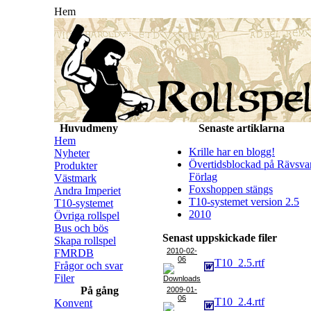
Hem
Huvudmeny
Senaste artiklarna
Hem
Krille har en blogg!
Nyheter
Övertidsblockad på Rävsva
Produkter
Förlag
Västmark
Foxshoppen stängs
Andra Imperiet
T10-systemet version 2.5
T10-systemet
2010
Övriga rollspel
Bus och bös
Senast uppskickade filer
Skapa rollspel
2010-02-
FMRDB
06
T10_2.5.rtf
Frågor och svar
Filer
På gång
2009-01-
06
T10_2.4.rtf
Konvent