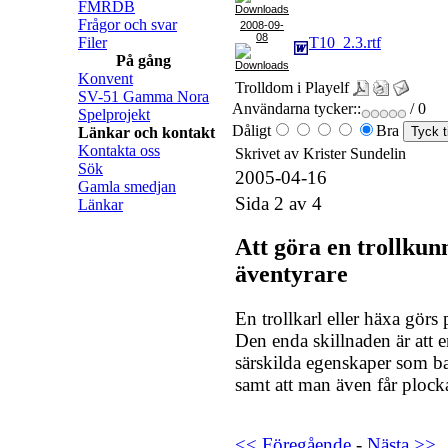
FMRDB
Frågor och svar
2008-09-
08
Filer
T10_2.3.rtf
På gång
Konvent
Trolldom i Playelf
SV-51 Gamma Nora
Användarna tycker::
/ 0
Spelprojekt
Dåligt
Bra
Länkar och kontakt
Kontakta oss
Skrivet av Krister Sundelin
Sök
2005-04-16
Gamla smedjan
Sida 2 av 4
Länkar
Att göra en trollkun
äventyrare
En trollkarl eller häxa görs
Den enda skillnaden är att e
särskilda egenskaper som ba
samt att man även får plocka
<< Föregående
-
Nästa >>