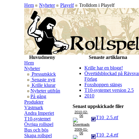
Hem
Nyheter
Playelf
Trolldom i Playelf
Huvudmeny
Senaste artiklarna
Hem
Krille har en blogg!
Nyheter
Övertidsblockad på Rävsva
Pressutskick
Förlag
Senaste nytt
Foxshoppen stängs
Krille klurar
T10-systemet version 2.5
Nyheter utifrån
2010
På gång
Produkter
Senast uppskickade filer
Västmark
2010-02-
Andra Imperiet
06
T10_2.5.rtf
T10-systemet
Övriga rollspel
Bus och bös
2009-01-
06
T10_2.4.rtf
Skapa rollspel