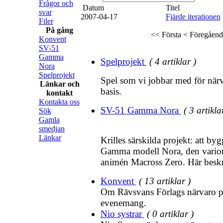
Frågor och
Datum
Titel
svar
2007-04-17
Fjärde iterationen
Filer
På gång
<< Första
< Föregåend
Konvent
SV-51
Gamma
Spelprojekt
( 4 artiklar )
Nora
Spelprojekt
Spel som vi jobbar med för närv
Länkar och
basis.
kontakt
Kontakta oss
SV-51 Gamma Nora
( 3 artikla
Sök
Gamla
smedjan
Länkar
Krilles särskilda projekt: att b
Gamma modell Nora, den variom
animén Macross Zero. Här beskri
Konvent
( 13 artiklar )
Om Rävsvans Förlags närvaro p
evenemang.
Nio systrar
( 0 artiklar )