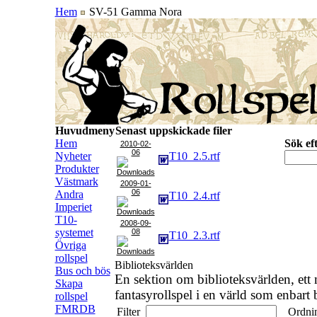
Hem
SV-51 Gamma Nora
Huvudmeny
Senast uppskickade filer
Hem
Sök eft
2010-02-
06
Nyheter
T10_2.5.rtf
Produkter
Västmark
2009-01-
06
Andra
T10_2.4.rtf
Imperiet
T10-
2008-09-
systemet
08
T10_2.3.rtf
Övriga
rollspel
Biblioteksvärlden
Bus och bös
En sektion om biblioteksvärlden, ett
Skapa
fantasyrollspel i en värld som enbart b
rollspel
FMRDB
Filter
Ordni