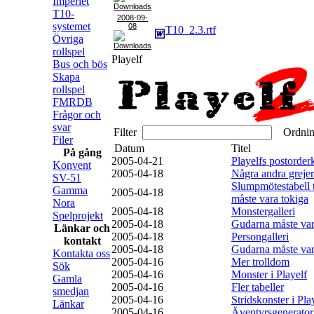
Imperiet
T10-
2008-09-
systemet
08
T10_2.3.rtf
Övriga
rollspel
Playelf
Bus och bös
Skapa
rollspel
FMRDB
Frågor och
svar
Filter
Ordni
Filer
Datum
Titel
På gång
2005-04-21
Playelfs postorder
Konvent
2005-04-18
Några andra grejer
SV-51
Slumpmötestabell 
Gamma
2005-04-18
måste vara tokiga
Nora
2005-04-18
Monstergalleri
Spelprojekt
2005-04-18
Gudarna måste var
Länkar och
2005-04-18
Persongalleri
kontakt
2005-04-18
Gudarna måste var
Kontakta oss
2005-04-16
Mer trolldom
Sök
2005-04-16
Monster i Playelf
Gamla
2005-04-16
Fler tabeller
smedjan
2005-04-16
Stridskonster i Pla
Länkar
2005-04-16
Äventyrsgenerator t