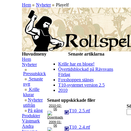
Hem
Nyheter
Playelf
Huvudmeny
Senaste artiklarna
Hem
Krille har en blogg!
Nyheter
Övertidsblockad på Rävsvans
Pressutskick
Förlag
Senaste
Foxshoppen stängs
nytt
T10-systemet version 2.5
Krille
2010
klurar
Nyheter
Senast uppskickade filer
utifrån
Sö
2010-02-
06
På gång
T10_2.5.rtf
Produkter
Västmark
2009-01-
Andra
06
T10_2.4.rtf