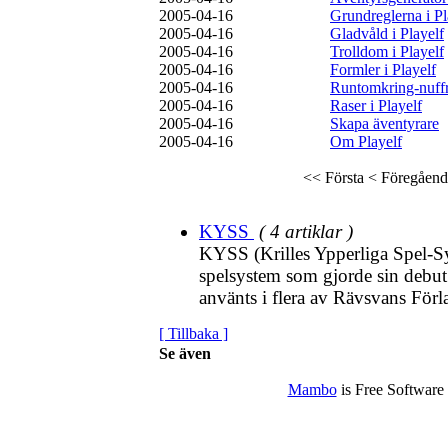
2005-04-16
Grundreglerna i Pl
2005-04-16
Gladvåld i Playelf
2005-04-16
Trolldom i Playelf
2005-04-16
Formler i Playelf
2005-04-16
Runtomkring-nuff
2005-04-16
Raser i Playelf
2005-04-16
Skapa äventyrare
2005-04-16
Om Playelf
<< Första
< Föregåend
KYSS
( 4 artiklar )
KYSS (Krilles Ypperliga Spel-Sy
spelsystem som gjorde sin debut 
använts i flera av Rävsvans Förla
[ Tillbaka ]
Se även
Mambo
is Free Software