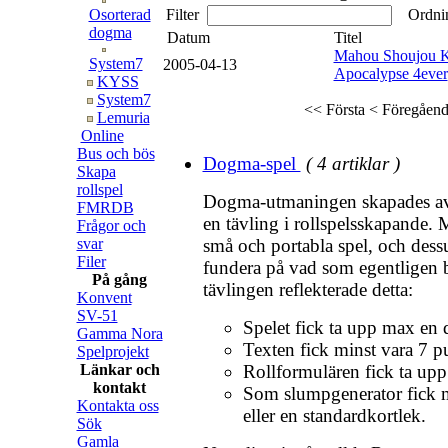
Osorterad
Filter
Ordni
dogma
Datum
Titel
Mahou Shoujou K
System7
2005-04-13
Apocalypse 4ever
KYSS
System7
<< Första
< Föregåen
Lemuria
Online
Bus och bös
Dogma-spel
( 4 artiklar )
Skapa
rollspel
Dogma-utmaningen skapades av
FMRDB
en tävling i rollspelsskapande. 
Frågor och
svar
små och portabla spel, och dessu
Filer
fundera på vad som egentligen b
På gång
tävlingen reflekterade detta:
Konvent
SV-51
Spelet fick ta upp max en 
Gamma Nora
Texten fick minst vara 7 pu
Spelprojekt
Länkar och
Rollformulären fick ta upp
kontakt
Som slumpgenerator fick m
Kontakta oss
eller en standardkortlek.
Sök
Gamla