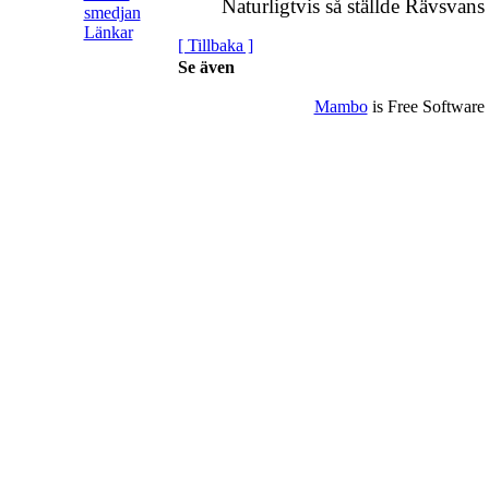
Naturligtvis så ställde Rävsvans
smedjan
Länkar
[ Tillbaka ]
Se även
Mambo
is Free Software