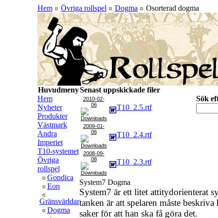
Hem
Övriga rollspel
Dogma
Osorterad dogma
Huvudmeny
Senast uppskickade filer
Hem
Sök ef
2010-02-
06
Nyheter
T10_2.5.rtf
Produkter
Västmark
2009-01-
06
Andra
T10_2.4.rtf
Imperiet
T10-systemet
2008-09-
Övriga
08
T10_2.3.rtf
rollspel
Gondica
System7 Dogma
Eon
System7 är ett litet attitydorientera
Gränsvärldar
tanken är att spelaren måste beskriva
Dogma
saker för att han ska få göra det.