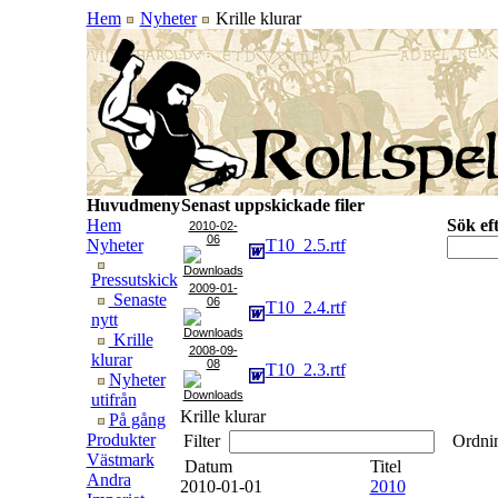
Hem
Nyheter
Krille klurar
Huvudmeny
Senast uppskickade filer
Hem
Sök eft
2010-02-
06
Nyheter
T10_2.5.rtf
Pressutskick
2009-01-
Senaste
06
T10_2.4.rtf
nytt
Krille
2008-09-
klurar
08
T10_2.3.rtf
Nyheter
utifrån
Krille klurar
På gång
Produkter
Filter
Ordni
Västmark
Datum
Titel
Andra
2010-01-01
2010