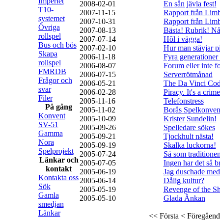
Imperiet
2008-02-01
En sån jävla fest!
T10-
2007-11-15
Rapport från Limb
systemet
2007-10-31
Rapport från Limb
Övriga
2007-08-13
Bästa! Rubrik! Nå
rollspel
2007-07-14
Hôl i vägga!
Bus och bös
2007-02-10
Hur man stävjar p
Skapa
2006-11-18
Fyra generationer
rollspel
2006-08-07
Forum eller inte 
FMRDB
2006-07-15
Serverrötmånad
Frågor och
2006-05-21
The Da Vinci Co
svar
2006-02-28
Piracy. It's a crime
Filer
2005-11-16
Telefonstress
På gång
2005-11-02
Borås Spelkonven
Konvent
2005-10-09
Krister Sundelin!
SV-51
2005-09-26
Spelledare sökes
Gamma
2005-09-21
Tjockhult nästa!
Nora
2005-09-19
Skalka luckorna!
Spelprojekt
2005-07-24
Så som traditionen
Länkar och
2005-07-05
Ingen har det så b
kontakt
2005-06-19
Jag duschade med
Kontakta oss
2005-06-14
Dålig kultur?
Sök
2005-05-19
Revenge of the Sh
Gamla
2005-05-10
Glada Änkan
smedjan
Länkar
<< Första
< Föregåend