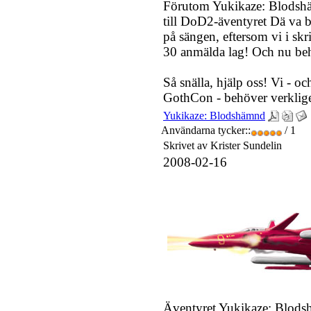
Förutom Yukikaze: Blodshäm
till DoD2-äventyret Dä va bät
på sängen, eftersom vi i sk
30 anmälda lag! Och nu beh
Så snälla, hjälp oss! Vi - oc
GothCon - behöver verklige
Yukikaze: Blodshämnd
Användarna tycker::
/ 1
Skrivet av Krister Sundelin
2008-02-16
Äventyret Yukikaze: Blodsh