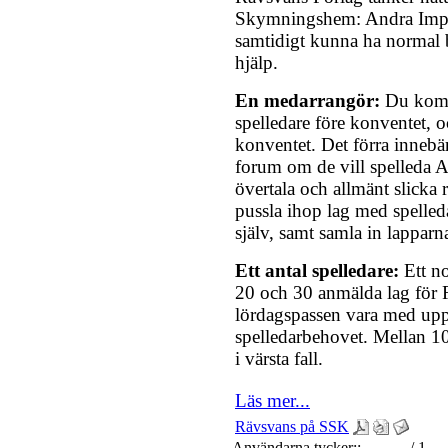
Skymningshem: Andra Imper
samtidigt kunna ha normal b
hjälp.
En medarrangör:
Du komme
spelledare före konventet, o
konventet. Det förra innebär
forum om de vill spelleda A
övertala och allmänt slicka 
pussla ihop lag med spelleda
själv, samt samla in lapparna
Ett antal spelledare:
Ett n
20 och 30 anmälda lag för 
lördagspassen vara med uppe
spelledarbehovet. Mellan 1
i värsta fall.
Läs mer...
Rävsvans på SSK
Användarna tycker::
/ 1