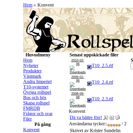
Hem
Konvent
Huvudmeny
Senast uppskickade filer
Hem
S
2010-02-
06
Nyheter
T10_2.5.rtf
Produkter
Västmark
2009-01-
06
Andra Imperiet
T10_2.4.rtf
T10-systemet
Övriga rollspel
2008-09-
Bus och bös
08
T10_2.3.rtf
Skapa rollspel
FMRDB
Konvent
Frågor och svar
Dä va bättre förr!
Filer
Användarna tycker::
/ 2
På gång
Konvent
Skrivet av Krister Sundelin