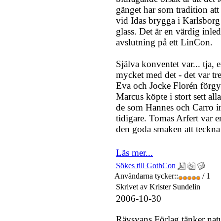
gänget har som tradition att
vid Idas brygga i Karlsborg
glass. Det är en värdig inle
avslutning på ett LinCon.
Själva konventet var... tja, 
mycket med det - det var trev
Eva och Jocke Florén förgyll
Marcus köpte i stort sett a
de som Hannes och Carro int
tidigare. Tomas Arfert var 
den goda smaken att teckna
Läs mer...
Sökes till GothCon
Användarna tycker::
/ 1
Skrivet av Krister Sundelin
2006-10-30
Rävsvans Förlag tänker natur