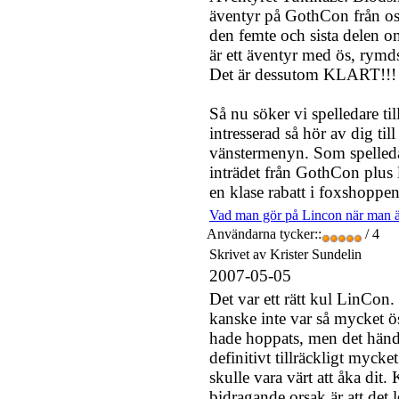
äventyr på GothCon från os
den femte och sista delen o
är ett äventyr med ös, rymds
Det är dessutom KLART!!!
Så nu söker vi spelledare ti
intresserad så hör av dig til
vänstermenyn. Som spelledar
inträdet från GothCon plus li
en klase rabatt i foxshoppen
Vad man gör på Lincon när man 
Användarna tycker::
/ 4
Skrivet av Krister Sundelin
2007-05-05
Det var ett rätt kul LinCon.
kanske inte var så mycket ö
hade hoppats, men det hän
definitivt tillräckligt mycket
skulle vara värt att åka dit. 
bidragande orsak är att det 