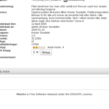
eskrivning:
Filen beskriver hur man utför anfall och försvar samt hur skador
och läkning fungerar.
icens:
Upphovsrätten till texten tillhör Krister Sundelin. Publiceringsrätten
lämnas fri för alla och envar att använda helt eller delvis i alla
sammanhang, även kommersiella. Verk i vilken texten eller delar
därav ingår ska märkas med texten "vissa d
nskickad den:
12 April 2005
nskickad av:
admin (Krister Sundelin)
atum:
2004.01.10
kapare:
Krister Sundelin
ersion:
1.0
torlek:
32.22Kb
ltyp:
rtf
edladdningar:
17494
etyg:
Antal röster: 4
itt betyg:
ommentarer:
SE ÄVEN
Mambo
is Free Software released under the GNU/GPL License.