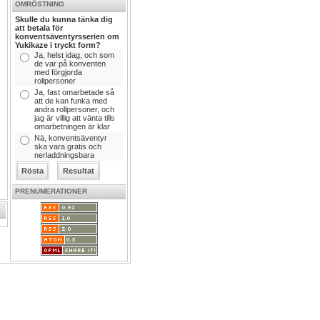
OMRÖSTNING
Skulle du kunna tänka dig
att betala för
konventsäventyrsserien om
Yukikaze i tryckt form?
Ja, helst idag, och som
de var på konventen
med förgjorda
rollpersoner
Ja, fast omarbetade så
att de kan funka med
andra rollpersoner, och
jag är villig att vänta tills
omarbetningen är klar
Nä, konventsäventyr
ska vara gratis och
nerladdningsbara
PRENUMERATIONER