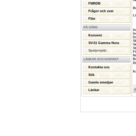
FMRDB
B
Frågor och svar
L
Filer
PÅ GÅNG
I
I
Konvent
D
S
SV-51 Gamma Nora
V
S
Spelprojekt
Fi
N
B
LÄNKAR OCH KONTAKT
D
Kontakta oss
K
Sök
Gamla smedjan
Länkar