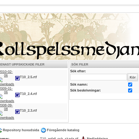
SENAST UPPSKICKADE FILER
SÖK FILER
Sök efter:
2010-02-
06
T10_2.5.rtf
Sök namn:
2009-01-
Sök beskrivningar:
06
T10_2.4.rtf
2008-09-
08
T10_2.3.rtf
Repository huvudsida
Föregående katalog
amn:
T10_anfall_och_skada.rtf
Nedladdning