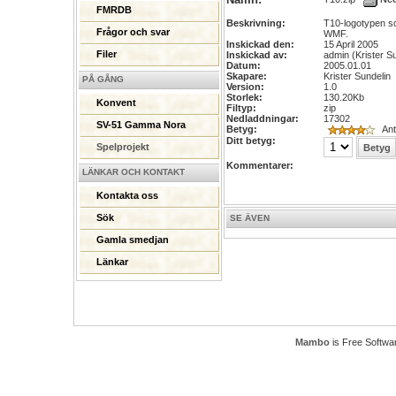
FMRDB
Beskrivning:
T10-logotypen so
Frågor och svar
WMF.
Inskickad den:
15 April 2005
Filer
Inskickad av:
admin (Krister S
Datum:
2005.01.01
Skapare:
Krister Sundelin
PÅ GÅNG
Version:
1.0
Storlek:
130.20Kb
Konvent
Filtyp:
zip
Nedladdningar:
17302
SV-51 Gamma Nora
Betyg:
Ant
Ditt betyg:
Spelprojekt
Kommentarer:
LÄNKAR OCH KONTAKT
Kontakta oss
Sök
SE ÄVEN
Gamla smedjan
Länkar
Mambo
is Free Softwa