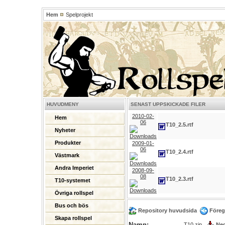
Hem
Spelprojekt
HUVUDMENY
SENAST UPPSKICKADE FILER
2010-02-
Hem
06
T10_2.5.rtf
Nyheter
Produkter
2009-01-
06
T10_2.4.rtf
Västmark
Andra Imperiet
2008-09-
08
T10_2.3.rtf
T10-systemet
Övriga rollspel
Bus och bös
Repository huvudsida
Föreg
Skapa rollspel
Namn:
T10.zip
Ne