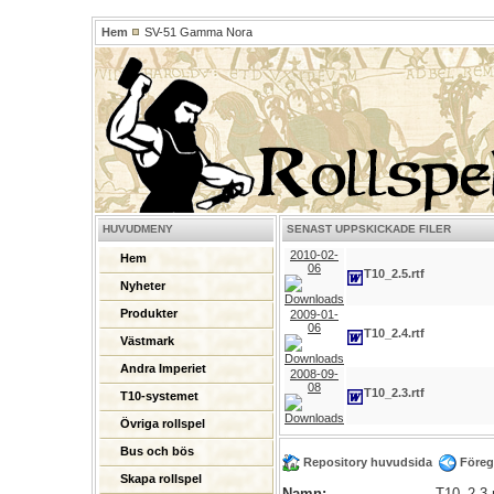
Hem
SV-51 Gamma Nora
HUVUDMENY
SENAST UPPSKICKADE FILER
2010-02-
Hem
06
T10_2.5.rtf
Nyheter
Produkter
2009-01-
06
T10_2.4.rtf
Västmark
Andra Imperiet
2008-09-
08
T10_2.3.rtf
T10-systemet
Övriga rollspel
Bus och bös
Repository huvudsida
Föreg
Skapa rollspel
Namn:
T10_2.3