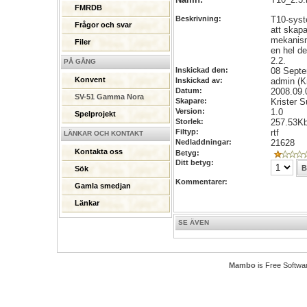
FMRDB
Beskrivning:
T10-syst
Frågor och svar
att skapa
mekanisme
Filer
en hel de
2.2.
PÅ GÅNG
Inskickad den:
08 Sept
Konvent
Inskickad av:
admin (Kr
Datum:
2008.09.
SV-51 Gamma Nora
Skapare:
Krister S
Version:
1.0
Spelprojekt
Storlek:
257.53K
Filtyp:
rtf
LÄNKAR OCH KONTAKT
Nedladdningar:
21628
Kontakta oss
Betyg:
Ditt betyg:
Sök
Kommentarer:
Gamla smedjan
Länkar
SE ÄVEN
Mambo
is Free Softwa