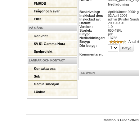
FMRDB
Nedladdning
Frågor och svar
Beskrivning:
Aprilskämtet 2006: gu
Inskickad den:
02 April 2006
Filer
Inskickad av:
admin (Krister Sunde
Datum:
2006.03.31
Version:
1.0
PÅ GÅNG
Storlek:
650.49Kb
Filtyp:
pdf
Konvent
Nedladdningar:
13765
Betyg:
Antal r
SV-51 Gamma Nora
Ditt betyg:
Spelprojekt
Kommentarer:
LÄNKAR OCH KONTAKT
Kontakta oss
SE ÄVEN
Sök
Gamla smedjan
Länkar
Mambo
is Free Softwa