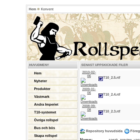
Hem
Konvent
HUVUDMENY
SENAST UPPSKICKADE FILER
2010-02-
Hem
06
T10_2.5.rtf
Nyheter
Produkter
2009-01-
06
T10_2.4.rtf
Västmark
Andra Imperiet
2008-09-
08
T10_2.3.rtf
T10-systemet
Övriga rollspel
Bus och bös
Repository huvudsida
Föreg
Skapa rollspel
Namn:
sneak_preview_vag