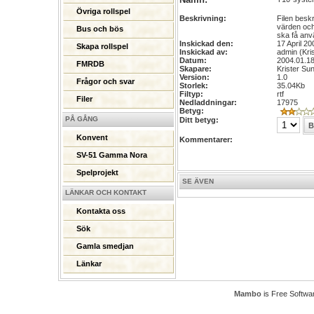
Övriga rollspel
Beskrivning:
Filen besk
värden och s
Bus och bös
ska få anv
Inskickad den:
17 April 20
Skapa rollspel
Inskickad av:
admin (Kri
Datum:
2004.01.1
FMRDB
Skapare:
Krister Sun
Version:
1.0
Frågor och svar
Storlek:
35.04Kb
Filtyp:
rtf
Filer
Nedladdningar:
17975
Betyg:
PÅ GÅNG
Ditt betyg:
Konvent
Kommentarer:
SV-51 Gamma Nora
Spelprojekt
SE ÄVEN
LÄNKAR OCH KONTAKT
Kontakta oss
Sök
Gamla smedjan
Länkar
Mambo
is Free Softwa