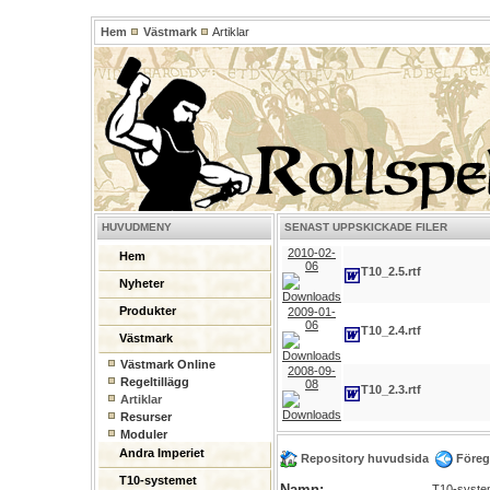
Hem
Västmark
Artiklar
HUVUDMENY
SENAST UPPSKICKADE FILER
2010-02-
Hem
06
T10_2.5.rtf
Nyheter
Produkter
2009-01-
06
T10_2.4.rtf
Västmark
Västmark Online
2008-09-
Regeltillägg
08
T10_2.3.rtf
Artiklar
Resurser
Moduler
Andra Imperiet
Repository huvudsida
Föreg
T10-systemet
Namn:
T10-syste