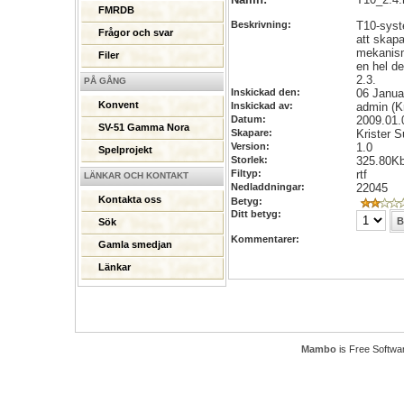
FMRDB
Beskrivning:
T10-syst
Frågor och svar
att skapa
mekanisme
Filer
en hel de
2.3.
PÅ GÅNG
Inskickad den:
06 Janua
Konvent
Inskickad av:
admin (Kr
Datum:
2009.01.
SV-51 Gamma Nora
Skapare:
Krister S
Version:
1.0
Spelprojekt
Storlek:
325.80K
Filtyp:
rtf
LÄNKAR OCH KONTAKT
Nedladdningar:
22045
Kontakta oss
Betyg:
Ditt betyg:
Sök
Kommentarer:
Gamla smedjan
Länkar
Mambo
is Free Softwa