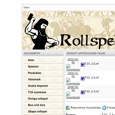
Hem
HUVUDMENY
SENAST UPPSKICKADE FILER
2010-02-
Hem
06
T10_2.5.rtf
Nyheter
Produkter
2009-01-
06
T10_2.4.rtf
Västmark
Andra Imperiet
2008-09-
08
T10_2.3.rtf
T10-systemet
Övriga rollspel
Bus och bös
Repository huvudsida
Föreg
Skapa rollspel
Namn:
T10_2.4