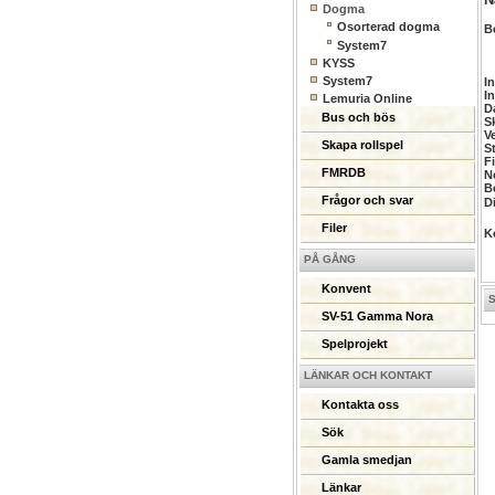
Dogma
Osorterad dogma
B
System7
KYSS
System7
I
I
Lemuria Online
D
Bus och bös
S
V
Skapa rollspel
S
Fi
FMRDB
N
B
Frågor och svar
D
Filer
K
PÅ GÅNG
Konvent
SV-51 Gamma Nora
Spelprojekt
LÄNKAR OCH KONTAKT
Kontakta oss
Sök
Gamla smedjan
Länkar