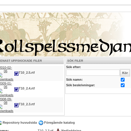
SENAST UPPSKICKADE FILER
SÖK FILER
Sök efter:
2010-02-
06
T10_2.5.rtf
Sök namn:
2009-01-
Sök beskrivningar:
06
T10_2.4.rtf
2008-09-
08
T10_2.3.rtf
Repository huvudsida
Föregående katalog
amn:
T10_2.3.rtf
Nedladdning