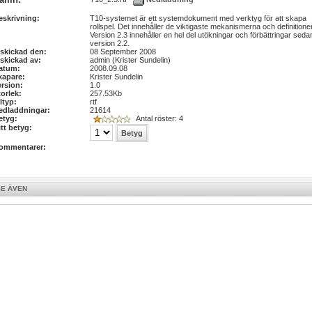
eskrivning:
T10-systemet är ett systemdokument med verktyg för att skapa
rollspel. Det innehåller de viktigaste mekanismerna och definitione
Version 2.3 innehåller en hel del utökningar och förbättringar seda
version 2.2.
nskickad den:
08 September 2008
nskickad av:
admin (Krister Sundelin)
atum:
2008.09.08
kapare:
Krister Sundelin
ersion:
1.0
torlek:
257.53Kb
ltyp:
rtf
edladdningar:
21614
etyg:
Antal röster: 4
itt betyg:
ommentarer:
SE ÄVEN