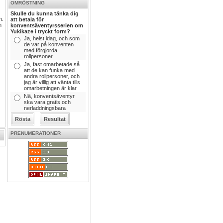
OMRÖSTNING
Skulle du kunna tänka dig
n.
att betala för
n
konventsäventyrsserien om
Yukikaze i tryckt form?
Ja, helst idag, och som
de var på konventen
med förgjorda
rollpersoner
Ja, fast omarbetade så
att de kan funka med
andra rollpersoner, och
jag är villig att vänta tills
omarbetningen är klar
Nä, konventsäventyr
ska vara gratis och
nerladdningsbara
PRENUMERATIONER