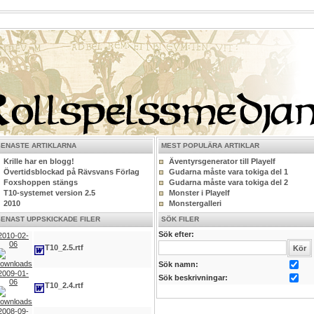
SENASTE ARTIKLARNA
MEST POPULÄRA ARTIKLAR
Krille har en blogg!
Äventyrsgenerator till Playelf
Övertidsblockad på Rävsvans Förlag
Gudarna måste vara tokiga del 1
Foxshoppen stängs
Gudarna måste vara tokiga del 2
T10-systemet version 2.5
Monster i Playelf
2010
Monstergalleri
SENAST UPPSKICKADE FILER
SÖK FILER
Sök efter:
2010-02-
06
T10_2.5.rtf
Sök namn:
2009-01-
Sök beskrivningar:
06
T10_2.4.rtf
2008-09-