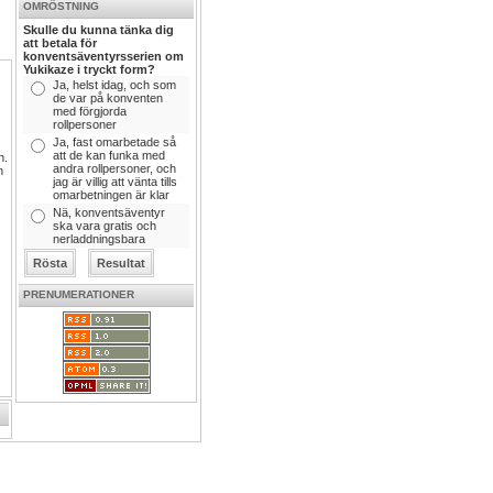
OMRÖSTNING
Skulle du kunna tänka dig
att betala för
konventsäventyrsserien om
Yukikaze i tryckt form?
Ja, helst idag, och som
de var på konventen
med förgjorda
rollpersoner
Ja, fast omarbetade så
att de kan funka med
n.
andra rollpersoner, och
n
jag är villig att vänta tills
omarbetningen är klar
Nä, konventsäventyr
ska vara gratis och
nerladdningsbara
PRENUMERATIONER