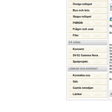
Övriga rollspel
Bus och bös
Skapa rollspel
FMRDB
N
Frågor och svar
B
Filer
PÅ GÅNG
I
I
Konvent
D
S
SV-51 Gamma Nora
V
S
Spelprojekt
Fi
N
LÄNKAR OCH KONTAKT
B
D
Kontakta oss
K
Sök
Gamla smedjan
Länkar