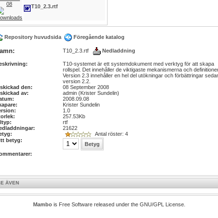
08
T10_2.3.rtf
Repository huvudsida
Föregående katalog
amn:
T10_2.3.rtf
Nedladdning
eskrivning:
T10-systemet är ett systemdokument med verktyg för att skapa
rollspel. Det innehåller de viktigaste mekanismerna och definitione
Version 2.3 innehåller en hel del utökningar och förbättringar seda
version 2.2.
nskickad den:
08 September 2008
nskickad av:
admin (Krister Sundelin)
atum:
2008.09.08
kapare:
Krister Sundelin
ersion:
1.0
torlek:
257.53Kb
ltyp:
rtf
edladdningar:
21622
etyg:
Antal röster: 4
itt betyg:
ommentarer:
SE ÄVEN
Mambo
is Free Software released under the GNU/GPL License.