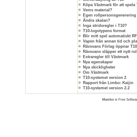
Köpa Västmark för att spela
Vems material?
Egen rollpersonsgenerering
Ändra skalan?
Inga stridsregler i T10?
T10-logotypens format
Blir mitt spel automatiskt R
Vapen från annan tid och pla
Rävsvans Förlag öppnar T10
Rävsvans släpper ett nytt rol
Extraregler till Västmark
Nya egenskaper
Nya skickligheter
Om Västmark
T10-systemet version 2
Rapport från Limbo: Kaijin
T10-systemet version 2.2
Mambo
is Free Softwa