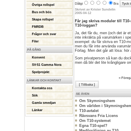
Dåligt
Bra
Övriga rollspel
Skrivet av Krister Sundelin
Bus och bös
2005-04-12
Skapa rollspel
Får jag skriva moduler till T10-
T10-loggan?
FMRDB
Ja, det får du, men (och det är et
Frågor och svar
inte inkräkta på varumärken i spel
exempel: du får skriva en T10-mo
Filer
men du får inte använda varumär
PÅ GÅNG
Förlag. Men det går att lösa: hör
Konvent
Som privatperson så kan du doc
men då blir det lite krångligare o
SV-51 Gamma Nora
Spelprojekt
< Föreg
LÄNKAR OCH KONTAKT
[ Tillbaka ]
Kontakta oss
SE ÄVEN
Sök
Om Skymningshem
Gamla smedjan
Om världen i Skymningshe
Länkar
T10-avtalet
Rävsvans Fria Licens
Om T10-systemet
Egna T10-spel?
Merförsäljning av T10