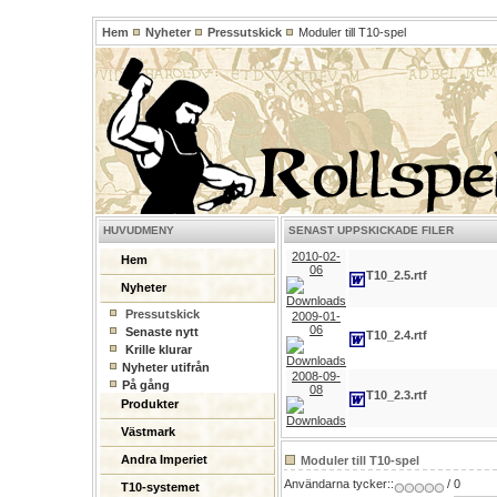
Hem
Nyheter
Pressutskick
Moduler till T10-spel
HUVUDMENY
SENAST UPPSKICKADE FILER
2010-02-
Hem
06
T10_2.5.rtf
Nyheter
Pressutskick
2009-01-
06
Senaste nytt
T10_2.4.rtf
Krille klurar
Nyheter utifrån
2008-09-
På gång
08
T10_2.3.rtf
Produkter
Västmark
Andra Imperiet
Moduler till T10-spel
Användarna tycker::
/ 0
T10-systemet