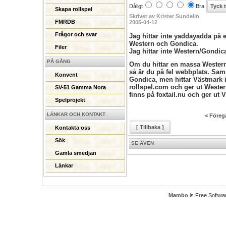
Dåligt
Bra
Skapa rollspel
Skrivet av Krister Sundelin
FMRDB
2005-04-12
Frågor och svar
Jag hittar inte yaddayadda på 
Western och Gondica.
Filer
Jag hittar inte Western/Gondic
PÅ GÅNG
Om du hittar en massa Western
så är du på fel webbplats. Sam
Konvent
Gondica, men hittar Västmark i
rollspel.com och ger ut West
SV-51 Gamma Nora
finns på foxtail.nu och ger u
Spelprojekt
LÄNKAR OCH KONTAKT
< Föreg
[ Tillbaka ]
Kontakta oss
Sök
SE ÄVEN
Gamla smedjan
Länkar
Mambo
is Free Softwa