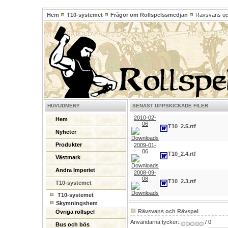
Hem
T10-systemet
Frågor om Rollspelssmedjan
Rävsvans oc
HUVUDMENY
SENAST UPPSKICKADE FILER
2010-02-
Hem
06
T10_2.5.rtf
Nyheter
Produkter
2009-01-
06
T10_2.4.rtf
Västmark
Andra Imperiet
2008-09-
08
T10_2.3.rtf
T10-systemet
T10-systemet
Skymningshem
Rävsvans och Rävspel
Övriga rollspel
Användarna tycker::
/ 0
Bus och bös