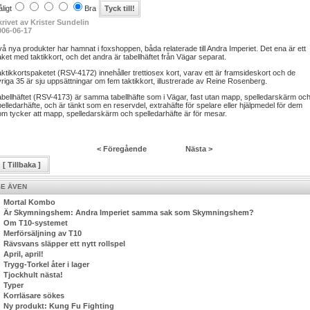
ligt
Bra
krivet av Krister Sundelin
006-06-17
å nya produkter har hamnat i foxshoppen, båda relaterade till Andra Imperiet. Det ena är ett
ket med taktikkort, och det andra är tabellhäftet från Vägar separat.
ktikkortspaketet (RSV-4172) innehåller trettiosex kort, varav ett är framsideskort och de
riga 35 är sju uppsättningar om fem taktikkort, illustrerade av Reine Rosenberg.
bellhäftet (RSV-4173) är samma tabellhäfte som i Vägar, fast utan mapp, spelledarskärm oc
elledarhäfte, och är tänkt som en reservdel, extrahäfte för spelare eller hjälpmedel för dem
m tycker att mapp, spelledarskärm och spelledarhäfte är för mesar.
< Föregående
Nästa >
[ Tillbaka ]
SE ÄVEN
Mortal Kombo
Är Skymningshem: Andra Imperiet samma sak som Skymningshem?
Om T10-systemet
Merförsäljning av T10
Rävsvans släpper ett nytt rollspel
April, april!
Trygg-Torkel åter i lager
Tjockhult nästa!
Typer
Korrläsare sökes
Ny produkt: Kung Fu Fighting