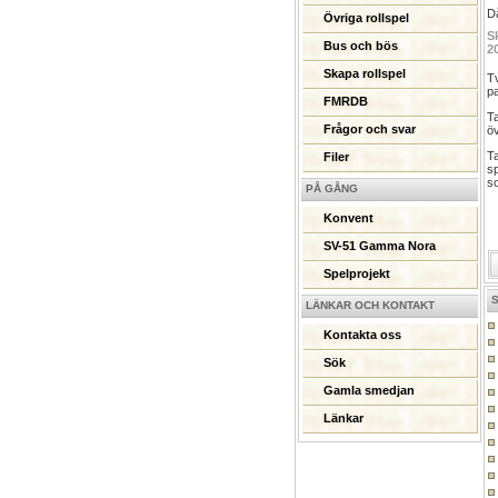
Då
Övriga rollspel
S
Bus och bös
2
Skapa rollspel
Tv
pa
FMRDB
Ta
Frågor och svar
öv
Ta
Filer
sp
so
PÅ GÅNG
Konvent
SV-51 Gamma Nora
Spelprojekt
LÄNKAR OCH KONTAKT
Kontakta oss
Sök
Gamla smedjan
Länkar