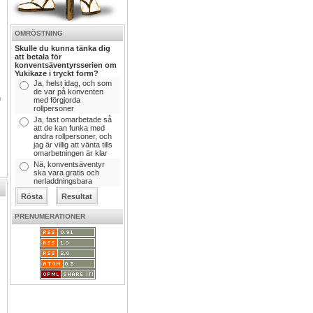
OMRÖSTNING
Skulle du kunna tänka dig
att betala för
konventsäventyrsserien om
Yukikaze i tryckt form?
Ja, helst idag, och som
de var på konventen
h
med förgjorda
rollpersoner
Ja, fast omarbetade så
att de kan funka med
andra rollpersoner, och
jag är villig att vänta tills
omarbetningen är klar
Nä, konventsäventyr
ska vara gratis och
nerladdningsbara
PRENUMERATIONER