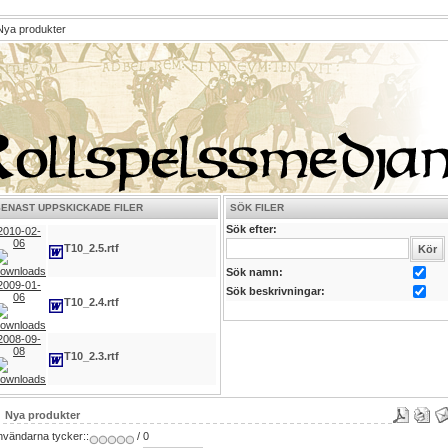
ya produkter
SENAST UPPSKICKADE FILER
SÖK FILER
Sök efter:
2010-02-
06
T10_2.5.rtf
Sök namn:
2009-01-
Sök beskrivningar:
06
T10_2.4.rtf
2008-09-
08
T10_2.3.rtf
Nya produkter
nvändarna tycker::
/ 0