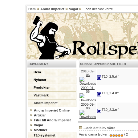
Hem
Andra Imperiet
Vägar
...och det blev värre
HUVUDMENY
SENAST UPPSKICKADE FILER
2010-02-
Hem
06
T10_2.5.rtf
Nyheter
Produkter
2009-01-
06
T10_2.4.rtf
Västmark
Andra Imperiet
2008-09-
08
T10_2.3.rtf
Andra Imperiet Online
Artiklar
Filer till Andra Imperiet
Vägar
...och det blev värre
Moduler
Användarna tycker::
/ 2
T10-systemet