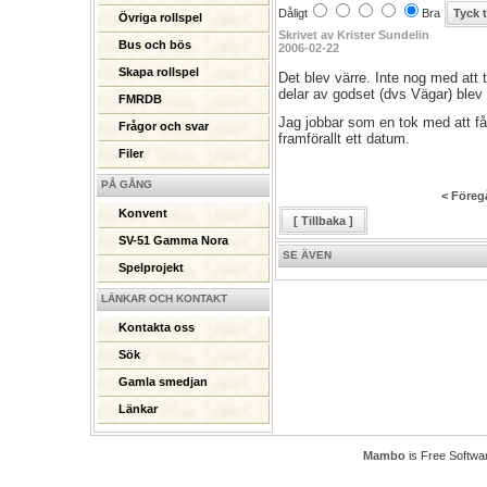
Dåligt
Bra
Övriga rollspel
Skrivet av Krister Sundelin
Bus och bös
2006-02-22
Skapa rollspel
Det blev värre. Inte nog med att 
delar av godset (dvs Vägar) blev
FMRDB
Jag jobbar som en tok med att f
Frågor och svar
framförallt ett datum.
Filer
PÅ GÅNG
< Föreg
Konvent
[ Tillbaka ]
SV-51 Gamma Nora
SE ÄVEN
Spelprojekt
LÄNKAR OCH KONTAKT
Kontakta oss
Sök
Gamla smedjan
Länkar
Mambo
is Free Softwa