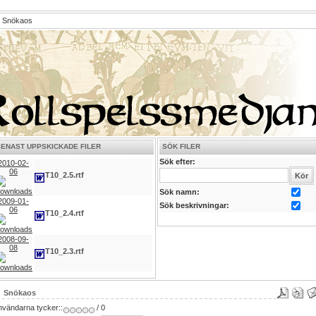
Snökaos
SENAST UPPSKICKADE FILER
SÖK FILER
Sök efter:
2010-02-
06
T10_2.5.rtf
Sök namn:
2009-01-
Sök beskrivningar:
06
T10_2.4.rtf
2008-09-
08
T10_2.3.rtf
Snökaos
nvändarna tycker::
/ 0