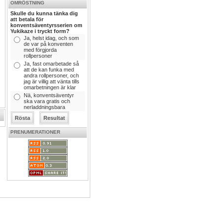
OMRÖSTNING
Skulle du kunna tänka dig
att betala för
konventsäventyrsserien om
Yukikaze i tryckt form?
Ja, helst idag, och som
de var på konventen
med förgjorda
rollpersoner
Ja, fast omarbetade så
att de kan funka med
andra rollpersoner, och
jag är villig att vänta tills
omarbetningen är klar
Nä, konventsäventyr
ska vara gratis och
nerladdningsbara
PRENUMERATIONER