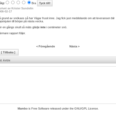
ligt
Bra
krivet av Krister Sundelin
006-02-17
 grund av snökaos så har Vägar frusit inne. Jag fick just meddelande om att leveransen blir
pskjuten till början på nästa vecka.
ör en gångs skull så mäts glädje
inte
i centimeter snö.
rmare rapport följer.
< Föregående
Nästa >
[ Tillbaka ]
SE ÄVEN
Mambo
is Free Software released under the GNU/GPL License.