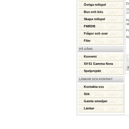
Då
Övriga rollspel
S
Bus och bös
2
Skapa rollspel
På
up
FMRDB
F
Frågor och svar
Nä
Filer
PÅ GÅNG
Konvent
SV-51 Gamma Nora
Spelprojekt
LÄNKAR OCH KONTAKT
Kontakta oss
Sök
Gamla smedjan
Länkar