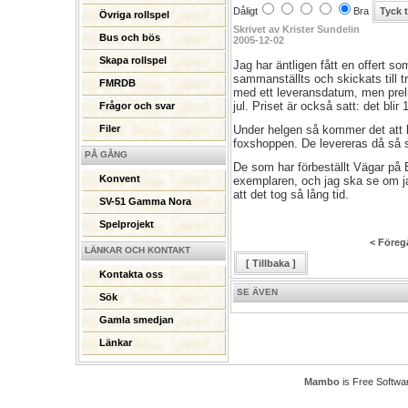
Dåligt
Bra
Övriga rollspel
Skrivet av Krister Sundelin
Bus och bös
2005-12-02
Skapa rollspel
Jag har äntligen fått en offert som
sammanställts och skickats till 
FMRDB
med ett leveransdatum, men preli
jul. Priset är också satt: det blir 
Frågor och svar
Under helgen så kommer det att bl
Filer
foxshoppen. De levereras då så s
PÅ GÅNG
De som har förbeställt Vägar på
Konvent
exemplaren, och jag ska se om ja
att det tog så lång tid.
SV-51 Gamma Nora
Spelprojekt
< Föreg
LÄNKAR OCH KONTAKT
[ Tillbaka ]
Kontakta oss
SE ÄVEN
Sök
Gamla smedjan
Länkar
Mambo
is Free Softwa