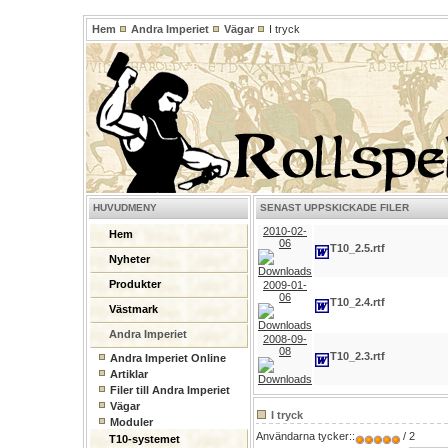
Hem
Andra Imperiet
Vägar
I tryck
HUVUDMENY
SENAST UPPSKICKADE FILER
2010-02-
Hem
06
T10_2.5.rtf
Nyheter
Produkter
2009-01-
06
T10_2.4.rtf
Västmark
Andra Imperiet
2008-09-
08
T10_2.3.rtf
Andra Imperiet Online
Artiklar
Filer till Andra Imperiet
Vägar
I tryck
Moduler
Användarna tycker::
/ 2
T10-systemet