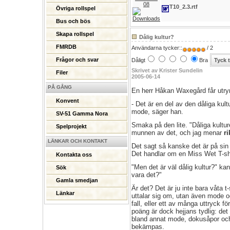
08
T10_2.3.rtf
Övriga rollspel
Bus och bös
Skapa rollspel
Dålig kultur?
FMRDB
Användarna tycker::
/ 2
Frågor och svar
Dåligt
Bra
Skrivet av Krister Sundelin
Filer
2005-06-14
PÅ GÅNG
En herr Håkan Waxegård får utr
Konvent
- Det är en del av den dåliga ku
mode, säger han.
SV-51 Gamma Nora
Smaka på den lite. "Dåliga kulture
Spelprojekt
munnen av det, och jag menar
ri
LÄNKAR OCH KONTAKT
Det sagt så kanske det är på sin 
Det handlar om en Miss Wet T-shi
Kontakta oss
"Men det är väl dålig kultur?" k
Sök
vara det?"
Gamla smedjan
Är det? Det är ju inte bara våta
Länkar
uttalar sig om, utan även mode oc
fall, eller ett av många uttryck fö
poäng är dock hejjans tydlig: det f
bland annat mode, dokusåpor och
bekämpas.