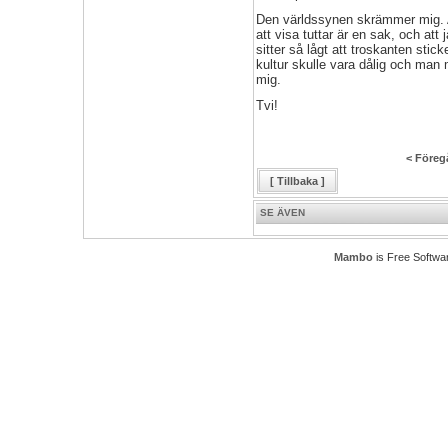
Den världssynen skrämmer mig. Att
att visa tuttar är en sak, och att 
sitter så lågt att troskanten sti
kultur skulle vara dålig och man 
mig.
Tvi!
< Föreg
[ Tillbaka ]
SE ÄVEN
Mambo
is Free Softwa