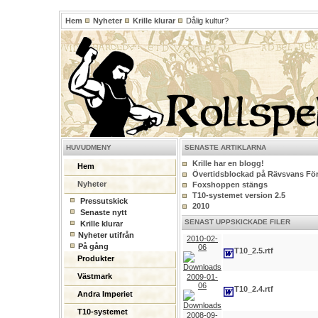
Hem
Nyheter
Krille klurar
Dålig kultur?
HUVUDMENY
SENASTE ARTIKLARNA
Krille har en blogg!
Hem
Övertidsblockad på Rävsvans För
Nyheter
Foxshoppen stängs
T10-systemet version 2.5
Pressutskick
2010
Senaste nytt
SENAST UPPSKICKADE FILER
Krille klurar
Nyheter utifrån
2010-02-
På gång
06
T10_2.5.rtf
Produkter
Västmark
2009-01-
06
T10_2.4.rtf
Andra Imperiet
T10-systemet
2008-09-