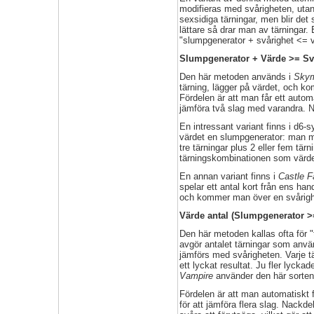
modifieras med svårigheten, utan
sexsidiga tärningar, men blir det 
lättare så drar man av tärningar.
"slumpgenerator + svårighet <= v
Slumpgenerator + Värde >= Sv
Den här metoden används i
Skym
tärning, lägger på värdet, och 
Fördelen är att man får ett automa
jämföra två slag med varandra. Na
En intressant variant finns i d6-
värdet en slumpgenerator: man mät
tre tärningar plus 2 eller fem tä
tärningskombinationen som värd
En annan variant finns i
Castle F
spelar ett antal kort från ens ha
och kommer man över en svårigh
Värde antal (Slumpgenerator >
Den här metoden kallas ofta för "
avgör antalet tärningar som anvä
jämförs med svårigheten. Varje t
ett lyckat resultat. Ju fler lyckad
Vampire
använder den här sorte
Fördelen är att man automatiskt 
för att jämföra flera slag. Nackd