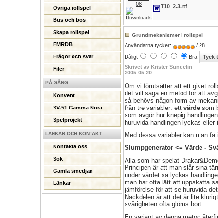
08
T10_2.3.rtf
Övriga rollspel
Bus och bös
Skapa rollspel
Grundmekanismer i rollspel
FMRDB
Användarna tycker::
/ 28
Frågor och svar
Dåligt
Bra
Skrivet av Krister Sundelin
Filer
2005-05-20
PÅ GÅNG
Om vi förutsätter att ett givet ro
det vill säga en metod för att avg
Konvent
så behövs någon form av mekanis
från tre variabler: ett
värde
som be
SV-51 Gamma Nora
som avgör hur knepig handlingen
Spelprojekt
huruvida handlingen lyckas eller i
LÄNKAR OCH KONTAKT
Med dessa variabler kan man få i
Kontakta oss
Slumpgenerator <= Värde - Svå
Sök
Alla som har spelat Drakar&Dem
Principen är att man slår sina tär
Gamla smedjan
under värdet så lyckas handlingen
man har ofta lätt att uppskatta 
Länkar
jämförelse för att se huruvida det
Nackdelen är att det är lite klurig
svårigheten ofta glöms bort.
En variant av denna metod återfi