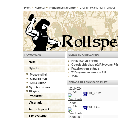
Hem
Nyheter
Rollspelsskapande
Grundmekanismer i rollspel
HUVUDMENY
SENASTE ARTIKLARNA
Krille har en blogg!
Hem
Övertidsblockad på Rävsvans För
Nyheter
Foxshoppen stängs
T10-systemet version 2.5
Pressutskick
2010
Senaste nytt
SENAST UPPSKICKADE FILER
Krille klurar
Nyheter utifrån
2010-02-
På gång
06
T10_2.5.rtf
Produkter
Västmark
2009-01-
06
T10_2.4.rtf
Andra Imperiet
T10-systemet
2008-09-