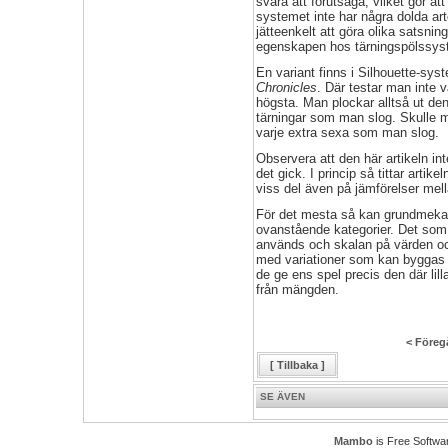
svåra att förutsäga, vilket gör a
systemet inte har några dolda arte
jätteenkelt att göra olika sats
egenskapen hos tärningspölssys
En variant finns i Silhouette-sy
Chronicles
. Där testar man inte 
högsta. Man plockar alltså ut den
tärningar som man slog. Skulle ma
varje extra sexa som man slog.
Observera att den här artikeln in
det gick. I princip så tittar artike
viss del även på jämförelser mell
För det mesta så kan grundmekani
ovanstående kategorier. Det som 
används och skalan på värden och
med variationer som kan byggas 
de ge ens spel precis den där lil
från mängden.
< Föreg
[ Tillbaka ]
SE ÄVEN
Mambo
is Free Softwa