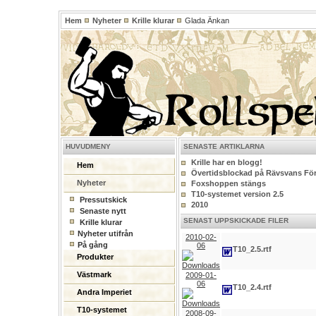
Hem
Nyheter
Krille klurar
Glada Änkan
HUVUDMENY
SENASTE ARTIKLARNA
Krille har en blogg!
Hem
Övertidsblockad på Rävsvans För
Nyheter
Foxshoppen stängs
T10-systemet version 2.5
Pressutskick
2010
Senaste nytt
SENAST UPPSKICKADE FILER
Krille klurar
Nyheter utifrån
2010-02-
På gång
06
T10_2.5.rtf
Produkter
Västmark
2009-01-
06
T10_2.4.rtf
Andra Imperiet
T10-systemet
2008-09-