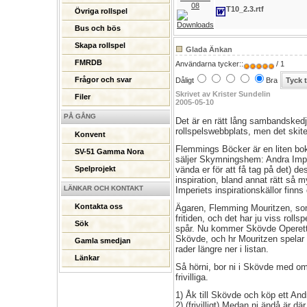
08
T10_2.3.rtf
Övriga rollspel
Bus och bös
Skapa rollspel
Glada Änkan
FMRDB
Användarna tycker::
/ 1
Frågor och svar
Dåligt
Bra
Skrivet av Krister Sundelin
Filer
2005-05-10
PÅ GÅNG
Det är en rätt lång sambandskedj
rollspelswebbplats, men det skiter
Konvent
Flemmings Böcker är en liten bo
SV-51 Gamma Nora
säljer Skymningshem: Andra Imperi
vända er för att få tag på det) d
Spelprojekt
inspiration, bland annat rätt så
LÄNKAR OCH KONTAKT
Imperiets inspirationskällor finns 
Kontakta oss
Ägaren, Flemming Mouritzen, som ä
fritiden, och det har ju viss rolls
Sök
spår. Nu kommer Skövde Operetts
Skövde, och hr Mouritzen spelar o
Gamla smedjan
rader längre ner i listan.
Länkar
Så hörni, bor ni i Skövde med omn
frivilliga.
1) Åk till Skövde och köp ett An
2) (frivilligt) Medan ni ändå är d