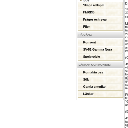
Bös
Då
Skapa rollspel
S
FMRDB
2
Si
Frågor och svar
L
Filer
f
tä
va
PÅ GÅNG
in
en
Konvent
o
an
SV-51 Gamma Nora
li
Spelprojekt
(C
J
LÄNKAR OCH KONTAKT
vi
sk
Kontakta oss
f
g
Sök
g
so
Gamla smedjan
ä
Länkar
F
te
"G
at
(B
At
ta
li