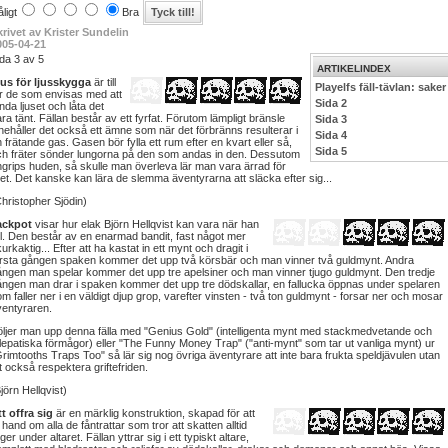
ligt
Bra
krivet av Krister Sundelin
005-04-21
da 3 av 5
ARTIKELINDEX
jus för ljusskygga
är till
Playelfs fäll-tävlan: saker
ör de som envisas med att
Sida 2
nda ljuset och låta det
ra tänt. Fällan består av ett fyrfat. Förutom lämpligt bränsle
Sida 3
nehåller det också ett ämne som när det förbränns resulterar i
Sida 4
 frätande gas. Gasen bör fylla ett rum efter en kvart eller så,
Sida 5
ch fräter sönder lungorna på den som andas in den. Dessutom
grips huden, så skulle man överleva lär man vara ärrad för
vet. Det kanske kan lära de slemma äventyrarna att släcka efter sig...
hristopher Sjödin)
ackpot
visar hur elak Björn Hellqvist kan vara när han
ll. Den består av en enarmad bandit, fast något mer
urkaktig... Efter att ha kastat in ett mynt och dragit i
örsta gången spaken kommer det upp två körsbär och man vinner två guldmynt. Andra
ången man spelar kommer det upp tre apelsiner och man vinner tjugo guldmynt. Den tredje
ången man drar i spaken kommer det upp tre dödskallar, en fallucka öppnas under spelaren
m faller ner i en väldigt djup grop, varefter vinsten - två ton guldmynt - forsar ner och mosar
ventyraren.
öljer man upp denna fälla med "Genius Gold" (intelligenta mynt med stackmedvetande och
lepatiska förmågor) eller "The Funny Money Trap" ("anti-mynt" som tar ut vanliga mynt) ur
rimtooths Traps Too" så lär sig nog övriga äventyrare att inte bara frukta speldjävulen utan
t också respektera griftefriden.
jörn Hellqvist)
t offra sig
är en märklig konstruktion, skapad för att
 hand om alla de fåntrattar som tror att skatten alltid
gger under altaret. Fällan yttrar sig i ett typiskt altare,