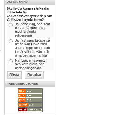
OMRÖSTNING
Skulle du kunna tänka dig
att betala för
konventsäventyrsserien om
Yukikaze i tryckt form?
Ja, helst idag, och som
de var på konventen
med förgjorda
rollpersoner
Ja, fast omarbetade så
att de kan funka med
andra rollpersoner, och
jag är villig att vänta tills
omarbetningen är klar
Nä, konventsäventyr
ska vara gratis och
nerladdningsbara
PRENUMERATIONER