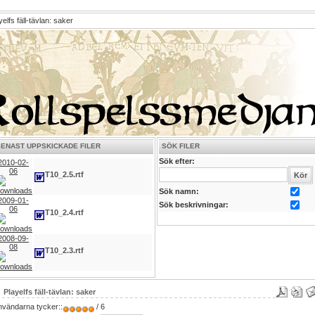
elfs fäll-tävlan: saker
SENAST UPPSKICKADE FILER
SÖK FILER
Sök efter:
2010-02-
06
T10_2.5.rtf
Sök namn:
2009-01-
Sök beskrivningar:
06
T10_2.4.rtf
2008-09-
08
T10_2.3.rtf
Playelfs fäll-tävlan: saker
nvändarna tycker::
/ 6