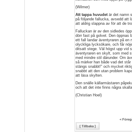
(Wilmer)
Att tappa huvudet
är det namn s
på följande fallucka, avsedd att l
att aldrig slappna av för att de t
Falluckan är av den sidledes öpp
dörr fast på golvet. Den öppnas b
ett fall landar äventyraren på en
olyckliga lycksökare, och får nöje
ditsatt stege. Väl högst upp vid 
äventyraren en skylt, som med st
med mindre stil därunder. Om äve
så märker han både vad det står o
stängs snabbt!" och mycket rikti
snabbt att den utan problem kap
att läsa skylten.
Den snälle källarmästaren påpekar
och att det inte finns några skall
(Christian Hoel)
< Föreg
[ Tillbaka ]