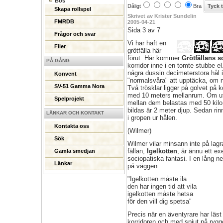
Bös
Dåligt
Bra
Skapa rollspel
Skrivet av Krister Sundelin
FMRDB
2005-04-21
Sida 3 av 7
Frågor och svar
Vi har haft en
Filer
grötfälla här
förut. Här kommer
Grötfällans s
PÅ GÅNG
korridor inne i en tomte stubbe el.
några dussin decimeterstora hål i
Konvent
"normalsvåra" att upptäcka, om n
SV-51 Gamma Nora
Två trösklar ligger på golvet på k
med 10 meters mellanrum. Om 
Spelprojekt
mellan dem belastas med 50 kilo 
bildas är 2 meter djup. Sedan rinn
LÄNKAR OCH KONTAKT
i gropen ur hålen.
Kontakta oss
(Wilmer)
Sök
Wilmer vilar minsann inte på lagr
fällan,
Igelkotten
, är ännu ett e
Gamla smedjan
sociopatiska fantasi. I en lång ne
Länkar
på väggen:
"Igelkotten måste ila
den har ingen tid att vila
igelkotten måste hetsa
för den vill dig spetsa"
Precis när en äventyrare har läst 
korridoren och med spjut på rygg