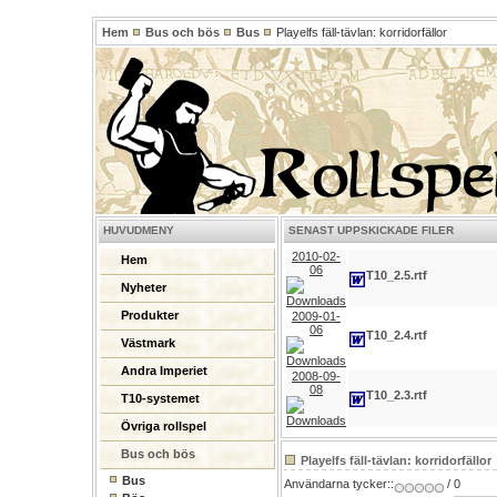
Hem
Bus och bös
Bus
Playelfs fäll-tävlan: korridorfällor
HUVUDMENY
SENAST UPPSKICKADE FILER
2010-02-
Hem
06
T10_2.5.rtf
Nyheter
Produkter
2009-01-
06
T10_2.4.rtf
Västmark
Andra Imperiet
2008-09-
08
T10_2.3.rtf
T10-systemet
Övriga rollspel
Bus och bös
Playelfs fäll-tävlan: korridorfällor
Bus
Användarna tycker::
/ 0