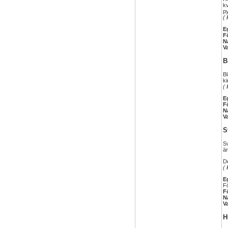
kv
p
(
E
F
N
V
B
Bl
ki
(
E
F
N
V
S
Sv
är
De
(
E
Fö
F
N
V
H