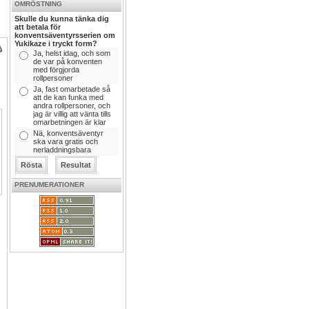
OMRÖSTNING
Skulle du kunna tänka dig
att betala för
konventsäventyrsserien om
Yukikaze i tryckt form?
Ja, helst idag, och som
de var på konventen
med förgjorda
rollpersoner
Ja, fast omarbetade så
att de kan funka med
andra rollpersoner, och
jag är villig att vänta tills
omarbetningen är klar
Nä, konventsäventyr
ska vara gratis och
nerladdningsbara
PRENUMERATIONER