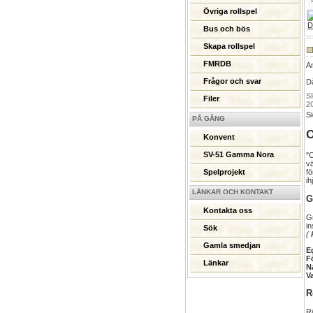
Övriga rollspel
Bus och bös
Skapa rollspel
FMRDB
A
Frågor och svar
Då
S
Filer
2
Si
PÅ GÅNG
O
Konvent
SV-51 Gamma Nora
"O
vä
fö
Spelprojekt
ih
LÄNKAR OCH KONTAKT
G
Kontakta oss
Gr
in
Sök
(
Gamla smedjan
E
F
Länkar
N
V
R
Rö