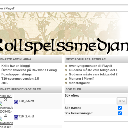
r i Playelf
SENASTE ARTIKLARNA
MEST POPULÄRA ARTIKLAR
Krille har en blogg!
Äventyrsgenerator till Playelf
Övertidsblockad på Rävsvans Förlag
Gudarna måste vara tokiga del 1
Foxshoppen stängs
Gudarna måste vara tokiga del 2
T10-systemet version 2.5
Monster i Playelf
2010
Monstergalleri
SENAST UPPSKICKADE FILER
SÖK FILER
Sök efter:
2010-02-
06
T10_2.5.rtf
Sök namn:
2009-01-
Sök beskrivningar:
06
T10_2.4.rtf
2008-09-