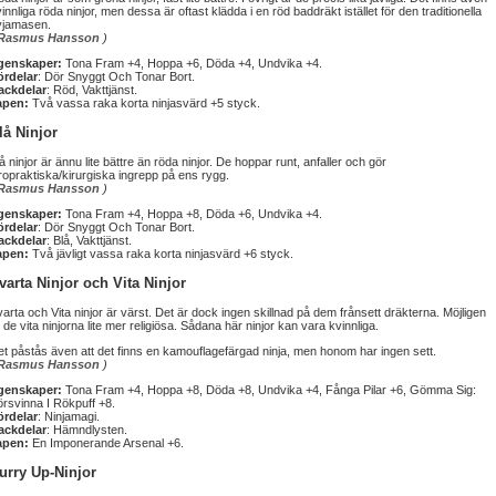
innliga röda ninjor, men dessa är oftast klädda i en röd baddräkt istället för den traditionella
yjamasen.
Rasmus Hansson
)
genskaper:
Tona Fram +4, Hoppa +6, Döda +4, Undvika +4.
ördelar
: Dör Snyggt Och Tonar Bort.
ackdelar
: Röd, Vakttjänst.
apen:
Två vassa raka korta ninjasvärd +5 styck.
lå Ninjor
å ninjor är ännu lite bättre än röda ninjor. De hoppar runt, anfaller och gör
ropraktiska/kirurgiska ingrepp på ens rygg.
Rasmus Hansson
)
genskaper:
Tona Fram +4, Hoppa +8, Döda +6, Undvika +4.
ördelar
: Dör Snyggt Och Tonar Bort.
ackdelar
: Blå, Vakttjänst.
apen:
Två jävligt vassa raka korta ninjasvärd +6 styck.
varta Ninjor och Vita Ninjor
arta och Vita ninjor är värst. Det är dock ingen skillnad på dem frånsett dräkterna. Möjligen
 de vita ninjorna lite mer religiösa. Sådana här ninjor kan vara kvinnliga.
t påstås även att det finns en kamouflagefärgad ninja, men honom har ingen sett.
Rasmus Hansson
)
genskaper:
Tona Fram +4, Hoppa +8, Döda +8, Undvika +4, Fånga Pilar +6, Gömma Sig:
rsvinna I Rökpuff +8.
ördelar
: Ninjamagi.
ackdelar
: Hämndlysten.
apen:
En Imponerande Arsenal +6.
urry Up-Ninjor