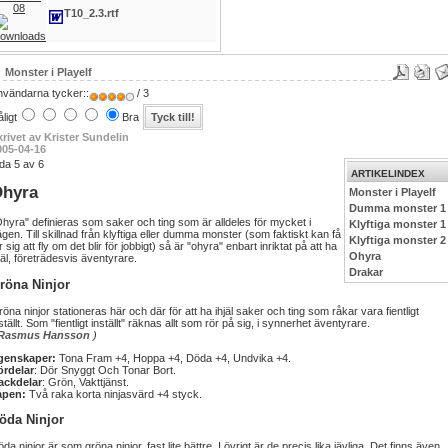
08
T10_2.3.rtf
Monster i Playelf
nvändarna tycker::
/ 3
ligt
Bra
krivet av Krister Sundelin
005-04-16
da 5 av 6
ARTIKELINDEX
hyra
Monster i Playelf
Dumma monster 1
hyra" definieras som saker och ting som är alldeles för mycket i
Klyftiga monster 1
gen. Till skillnad från klyftiga eller dumma monster (som faktiskt kan få
Klyftiga monster 2
r sig att fly om det blir för jobbigt) så är "ohyra" enbart inriktat på att ha
Ohyra
jäl, företrädesvis äventyrare.
Drakar
röna Ninjor
öna ninjor stationeras här och där för att ha ihjäl saker och ting som råkar vara fientligt
ställt. Som "fientligt inställt" räknas allt som rör på sig, i synnerhet äventyrare.
Rasmus Hansson
)
genskaper:
Tona Fram +4, Hoppa +4, Döda +4, Undvika +4.
ördelar
: Dör Snyggt Och Tonar Bort.
ackdelar
: Grön, Vakttjänst.
apen:
Två raka korta ninjasvärd +4 styck.
öda Ninjor
da ninjor är som gröna ninjor, fast lite bättre. I övrigt är de precis lika jävliga. Det finns även