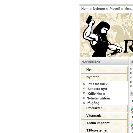
Hem
Nyheter
Playelf
Monste
HUVUDMENY
Hem
Nyheter
Pressutskick
Senaste nytt
Krille klurar
Nyheter utifrån
På gång
Produkter
Västmark
Andra Imperiet
T10-systemet