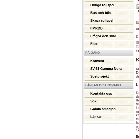
Övriga rollspel
Bus och bös
Skapa rollspel
FMRDB
A
Frågor och svar
Då
S
Filer
2
Si
PÅ GÅNG
K
Konvent
SV-51 Gamma Nora
Kl
De
de
Spelprojekt
L
LÄNKAR OCH KONTAKT
De
Kontakta oss
de
li
Sök
dj
kl
Gamla smedjan
na
ka
Länkar
tä
ho
jä
(
E