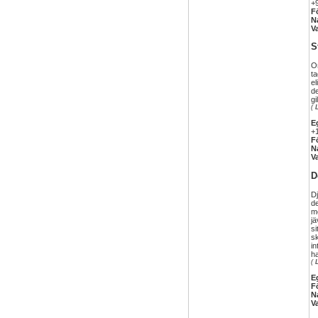
+
F
N
V
S
Om
ta
el
de
gi
(
E
+
F
N
V
D
Dj
de
m
jä
si
sk
in
h
(
E
F
N
V