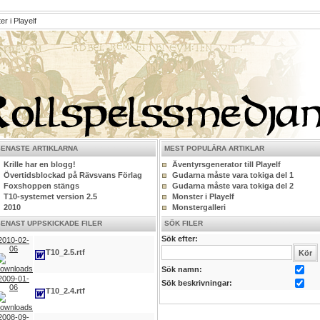
r i Playelf
SENASTE ARTIKLARNA
MEST POPULÄRA ARTIKLAR
Krille har en blogg!
Äventyrsgenerator till Playelf
Övertidsblockad på Rävsvans Förlag
Gudarna måste vara tokiga del 1
Foxshoppen stängs
Gudarna måste vara tokiga del 2
T10-systemet version 2.5
Monster i Playelf
2010
Monstergalleri
SENAST UPPSKICKADE FILER
SÖK FILER
Sök efter:
2010-02-
06
T10_2.5.rtf
Sök namn:
2009-01-
Sök beskrivningar:
06
T10_2.4.rtf
2008-09-