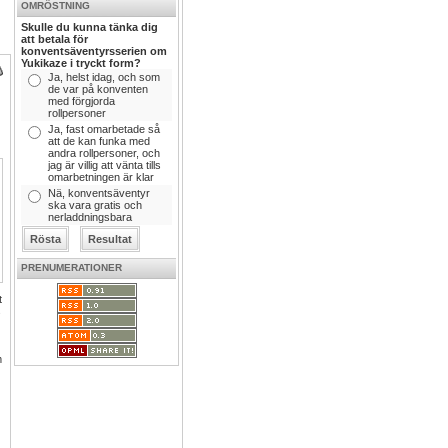
OMRÖSTNING
Skulle du kunna tänka dig
att betala för
konventsäventyrsserien om
Yukikaze i tryckt form?
Ja, helst idag, och som
de var på konventen
med förgjorda
rollpersoner
Ja, fast omarbetade så
att de kan funka med
andra rollpersoner, och
jag är villig att vänta tills
omarbetningen är klar
Nä, konventsäventyr
ska vara gratis och
nerladdningsbara
PRENUMERATIONER
t
s
m