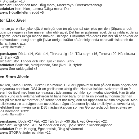
9, Sno saker +10
ördelar:
Tänder och Klor, Dålig moral, Mörkersyn, Överskottsenergi.
ackdelar:
Kort, Klen, samma Dåliga moral, Dum.
apen:
Högaffel eller treudd +5
tor Elak Jävel
 man tar en liten elak djävel och gör den tre gånger så stor plus ger den fjällpansar och
ggar på ryggen så har man en stor elak jävel. Det här är jävlarnas adel, deras riddare, deras
it garde, deras riktiga macho hunkar....ni hajar. Tillskillnad från deras kusiner så är saknar de
n överskottsenergi som gör jävlar ettriga. Istället så är riktigt onda och sadistiska och de
llar att hånskratta.
Ludvig Marmsjö
)
genskaper:
Döda +14, Våld +14, Förvara sig +14, Tåla stryk +16, Tortera +20, Hånskratta
12, Stark +15
ördelar:
Stor, Tänder och Klor, Tjockt skinn, Stark.
ackdelar:
Sadistisk, Motbjudande, Stolt jävel 10, Hybris.
apen:
Stor stridsgaffel +8
en Stora Jäveln
ävulen, Satan, Diablo, Lucifer, Den mörke. DSJ är upphovet till tron på den fallna ängeln och
n yttersta ondskan. DSJ är en gorilla som aldrig dött. Han har istället evolverats till en 9
eter hög jävel med horn som vassa trädstammar och klor som tvåhandssvärd. Han är alla
vlars kung och jävlarna vallfärdar till hans hov bara för att få en skymt av honom där han
tter på sin tron av marmor (så seriöst det här blev) och blir uppassad av sina hovjävlar. Man
ulle kunna tro att någon som utvecklats något så enormt fysiskt skulle lyckas utveckla sig
tellektuellt men tyvärr så är DSJ nästan lika dum som en Gorgonzola och hovet styrs av
ans hovmann Xritzz.
Ludvig Marmsjö
)
genskaper:
Döda +27 Våld +22 Tåla Stryk +30 Stark +26 Övervåld +22.
ördelar:
Riktigt stor, STORA tänder och klor, Tjockt skinn, Skräckinjagande.
ackdelar:
Dum, Hungrig, Egocentrisk, Risig sjävkontroll.
apen:
STORA tänder och klor +12