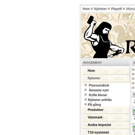
Hem
Nyheter
Playelf
Monste
HUVUDMENY
Hem
Nyheter
Pressutskick
Senaste nytt
Krille klurar
Nyheter utifrån
På gång
Produkter
Västmark
Andra Imperiet
T10-systemet