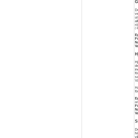
G
D
ve
ut
al
rö
(
E
F
N
V
H
Hj
de
in
fö
sa
Vä
Ha
fö
E
o
F
N
V
S
De
hä
vi