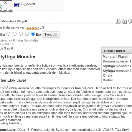
08
T10_2.3.rtf
Monster i Playelf
nvändarna tycker::
/ 3
ligt
Bra
krivet av Krister Sundelin
005-04-16
da 3 av 6
ARTIKELINDEX
lyftiga Monster
Monster i Playelf
Dumma monster 1
yftiga monster är ungefär lika listiga som vanliga intelligenta varelser.
Klyftiga monster 1
 kan dyka upp lite här och där i världen, oftast när man minst behöver
Klyftiga monster 2
m, det är bland annat detta som gör dem klyftiga.
Ohyra
iten Elak Jävel
Drakar
 små elaka jävlarna har ofta misstagits för demoner från helvetet. Detta är helt fel för trots at
 är helt röda med horn, svans och elak uppsyn så är de faktiskt en sorts apor som evulerat
te snett. De elaka jävlarna lever till skillnad från sina förfäder inte i skogar utan trivs bäst i
upa underjordiska gångar och i bortglömda ruiner. Det har tillochmed hittats jävlar i städers
oaksystem. Till sättet så är de inte direkt onda utan rejält oartiga, hyperaktiva och som
mnet antyder, elaka. De kan tala men delas vokabulär är begränsat till grova svordomar so
n vara direkt skadliga mot präster och andra pryda typer. Om ni vill veta hur de ser ut så
nk er bara en apa t ex en chimpans utan hår men med en läderartad röd hud, typiska djävuls
rn och en lång svans som sluta i en fin triangel. Ju större triangel destu högre status har
veln i stammen.
Ludvig Marmsjö
)
genskaper:
Döda +5, Försvara sig +8, Svära som en borstbindare +18, Våld +7, Tåla Stryk