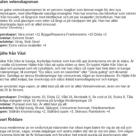
alen vetenskapsman
en galne vetenskapsmannen är en pervers magiker som lämnat magin för den nya
tenskapen, med efterföljande naturliga knasighet. Han har enorma vita hårtofsar som sticker
 från huvudet, vit långrock med blodfläckar och ett par skalpeller i bröstfickan. Han bär
ldeles för små glasögon som sitter så långt ut på nästippen det går. Han har alltid
dsprängda ögon och är alltid stressad.
Daniel Tönnberg
)
genskaper:
Vara smart +11 Bygga/Reparera Frankenstens +10 Döda +2
ördelar:
Extremt Smart
ackdelar:
Virrig, Stolt Jävel
apen:
Extra vassa skalpeller +4
jälte från Väst
ältar från Väst är kaxiga, livsfarliga hunkar som kan klå upp äventyrarna om de är elaka. Är
 snälla så kommer Hjälte från Väst att spöa skiten ur dem. En typisk Hjälte från Väst är
oljad och pumpad som ett cykeldäck, och när han slåss så ropar han hela tiden ut kaxiga
rolämpningar, till exempel: "Du slåss som en slaskhink" eller "Jävla guling" och liknande
ker. Samtliga av dessa förolämpningar har censurerats något av översättaren. En Hjälte frå
st har alltid inoljad, bar överkropp och slåss iklädd kamouflagebyxor och kängor.
n använder inga vapen, är alltid bäst på allt och är alltid Vietnamveteran, även om han är
dd 25 år försent.
genskaper:
Omöjliga stunts 10, Döda 12, Våld 16, Akrobatik 6, Se cool ut 18, Svära 9, Tåla
rimliga mängder stryk 16, Komma på fyndiga förolämpningar 19
ördelar:
Pumpad som fan, Är alltid bäst på allt
ackdelar:
Äckligt kaxig, Brutal, Självgod, Censurerat översatt, Helylleamerikan
apen:
Stålhårt knytnävsslag +2, Stålhård spark +3, Skitvass Rambokniv +4
vart Riddare
ssa medlemmar av en småvrickad ridarorden har oftast inget bättre för sig än att stå och
nga vid broar, vägar, smala dalgångar och andra ställen där det är ont om plats. Om någon
ll komma förbi blir de fly förbannade och försöker helt enkelt puckla på äventyraren eller