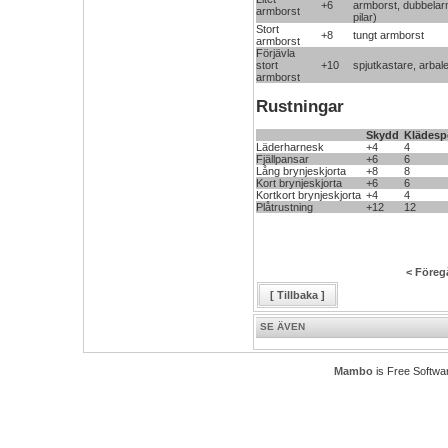
+6
armborst, dubbelar
armborst
pilar)
Stort
+8
tungt armborst
armborst
Förjävla
stort
+10
spjutkastare, arbal
armborst
Rustningar
Skydd
Klädes
Läderharnesk
+4
4
Fjällpansar
+6
6
Lång brynjeskjorta
+8
8
Kort brynjeskjorta
+6
6
Kortkort brynjeskjorta
+4
4
Plåtrustning
+12
12
< Föreg
[ Tillbaka ]
SE ÄVEN
Mambo
is Free Softwa