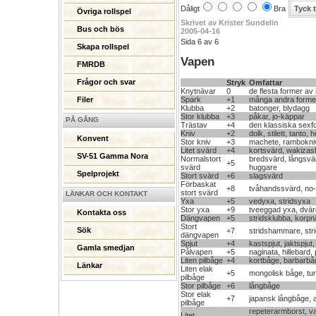
Dåligt
Bra
Övriga rollspel
Skrivet av Krister Sundelin
Bus och bös
2005-04-16
Sida 6 av 6
Skapa rollspel
Vapen
FMRDB
Frågor och svar
Stryk
Omfattar
Knytnävar
0
de flesta former av
Spark
+1
många andra former
Filer
Klubba
+2
batonger, blydagg
Stor klubba
+3
påkar, jo-käppar
PÅ GÅNG
Trästav
+4
den klassiska sexfo
Kniv
+2
dolk, stilett, tanto,
Konvent
Stor kniv
+3
machete, rambokni
Litet svärd
+4
kortsvärd, wakizash
SV-51 Gamma Nora
Normalstort
bredsvärd, långsvär
+5
svärd
huggare
Spelprojekt
Stort svärd
+6
slagsvärd
Förbaskat
+8
tvåhandssvärd, no-
stort svärd
LÄNKAR OCH KONTAKT
Yxa
+5
vedyxa, stridsyxa
Stor yxa
+9
tveeggad yxa, dvä
Kontakta oss
Dängvapen
+5
stridsklubba, korp
Stort
Sök
+7
stridshammare, stri
dängvapen
Spjut
+4
kastspjut, jaktspjut,
Gamla smedjan
Pålvapen
+5
naginata, hillebard,
Liten pilbåge
+4
kortbåge, barbarbå
Länkar
Liten elak
+5
mongolisk båge, tu
pilbåge
Stor pilbåge
+6
långbåge
Stor elak
+7
japansk långbåge, 
pilbåge
repeterarmborst, v
Litet