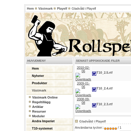
Hem
Västmark
Playelf
Gladvåld i Playelf
HUVUDMENY
SENAST UPPSKICKADE FILER
2010-02-
Hem
06
T10_2.5.rtf
Nyheter
Produkter
2009-01-
06
T10_2.4.rtf
Västmark
Västmark Online
2008-09-
Regeltillägg
08
T10_2.3.rtf
Artiklar
Resurser
Moduler
Andra Imperiet
Gladvåld i Playelf
Användarna tycker::
/ 1
T10-systemet