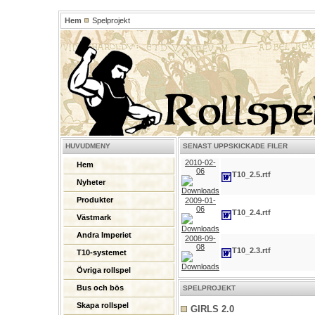
Hem
Spelprojekt
HUVUDMENY
SENAST UPPSKICKADE FILER
2010-02-
Hem
06
T10_2.5.rtf
Nyheter
Produkter
2009-01-
06
T10_2.4.rtf
Västmark
Andra Imperiet
2008-09-
08
T10_2.3.rtf
T10-systemet
Övriga rollspel
Bus och bös
SPELPROJEKT
Skapa rollspel
GIRLS 2.0