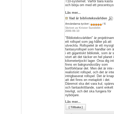
T10-systemet. Varför bara kasta 
och börja om med ett procentsy
Läs mer...
Vad är biblioteksvärlden
Användarna tycker::
/ 6
Skrivet av Krister Sundelin
2006-06-10
"Biblioteksvärlden" är projektna
ett rollspel som jag håller på att
utveckla. Rollspelet är ett mysigt
fantasyrollspel som handlar om ä
i ett gigantiskt bibliotek, som är 
stort att det täcker en hel planet i
kilometertjockt lager. Oroa dig int
finns en bakgrundsståry som
bortförklarar det. Men det är inte 
realistiskt rollspel, och det är inte
intrigbaserat rollspel. Det är kna
att det finns en metaplott i det.
Däremot ska det vara kul, spän
och fantasikittlande, samt enkelt
trevligt, och det ska fungera för
nybörjare.
Läs mer...
[ Tillbaka ]