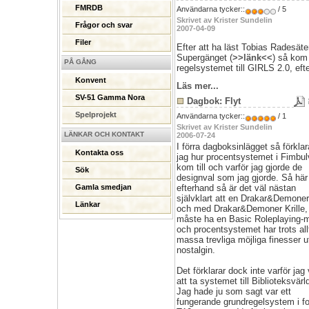
FMRDB
Användarna tycker::
/ 5
Skrivet av Krister Sundelin
Frågor och svar
2007-04-09
Filer
Efter att ha läst Tobias Radesäter
Supergänget (
>>länk<<
) så kom 
PÅ GÅNG
regelsystemet till GIRLS 2.0, efte
Konvent
Läs mer...
SV-51 Gamma Nora
Dagbok: Flyt
Spelprojekt
Användarna tycker::
/ 1
Skrivet av Krister Sundelin
LÄNKAR OCH KONTAKT
2006-07-24
I förra dagboksinlägget så förkla
Kontakta oss
jag hur procentsystemet i Fimbul
kom till och varför jag gjorde de
Sök
designval som jag gjorde. Så här 
efterhand så är det väl nästan
Gamla smedjan
självklart att en Drakar&Demoner, 
Länkar
och med Drakar&Demoner Krille,
måste ha en Basic Roleplaying-m
och procentsystemet har trots all
massa trevliga möjliga finesser u
nostalgin.
Det förklarar dock inte varför jag
att ta systemet till Biblioteksvärl
Jag hade ju som sagt var ett
fungerande grundregelsystem i f